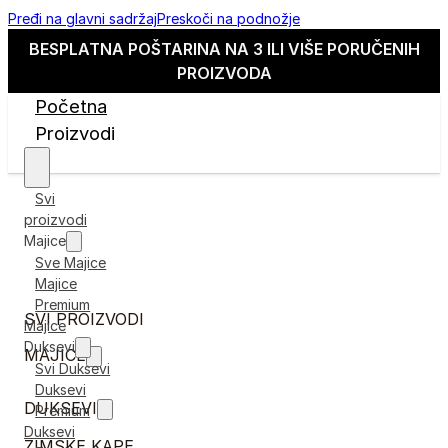
Pređi na glavni sadržaj
Preskoči na podnožje
BESPLATNA POŠTARINA NA 3 ILI VIŠE PORUČENIH
PROIZVODA
Početna
Proizvodi
Svi
proizvodi
Majice
Sve Majice
Majice
Premium
SVI PROIZVODI
Majice
Duksevi
MAJICE
Svi Duksevi
Duksevi
DUKSEVI
Premium
Duksevi
ZIMSKE KAPE