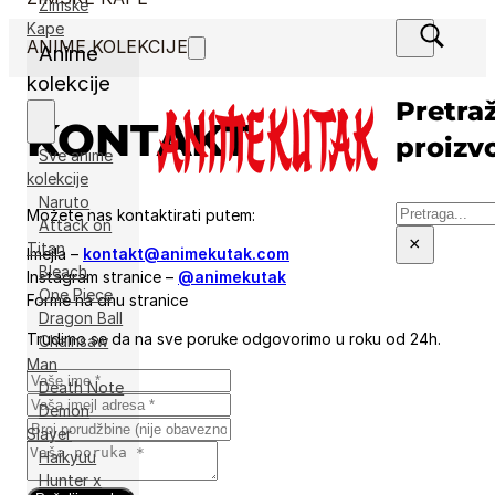
Zimske
Kape
ANIME KOLEKCIJE
Anime
kolekcije
Pretraž
KONTAKT
proizv
Sve anime
kolekcije
Naruto
Pretraga
Možete nas kontaktirati putem:
Attack on
×
Titan
Imejla –
kontakt@animekutak.com
Bleach
Instagram stranice –
@animekutak
One Piece
Forme na dnu stranice
Dragon Ball
Trudimo se da na sve poruke odgovorimo u roku od 24h.
Chainsaw
Man
Death Note
Demon
Slayer
Haikyuu
Hunter x