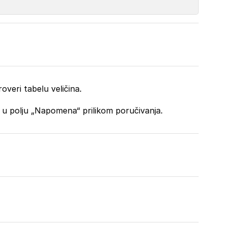
overi tabelu veličina.
o u polju „Napomena“ prilikom poručivanja.