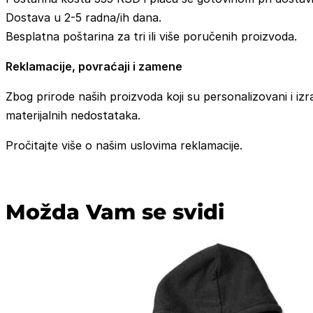
Dostava u 2-5 radna/ih dana.
Besplatna poštarina za tri ili više poručenih proizvoda.
Reklamacije, povraćaji i zamene
Zbog prirode naših proizvoda koji su personalizovani i izr
materijalnih nedostataka.
Pročitajte više o našim uslovima reklamacije.
Možda Vam se svidi