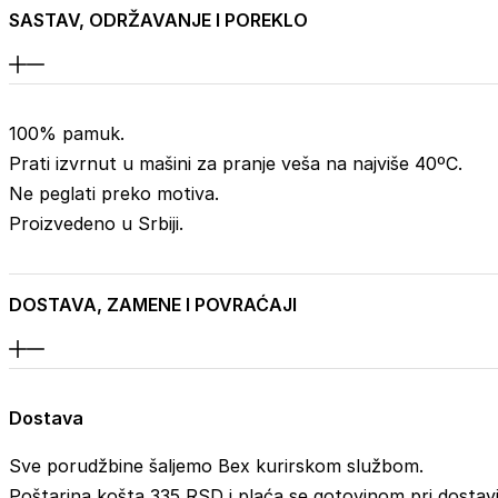
SASTAV, ODRŽAVANJE I POREKLO
100% pamuk.
Prati izvrnut u mašini za pranje veša na najviše 40ºC.
Ne peglati preko motiva.
Proizvedeno u Srbiji.
DOSTAVA, ZAMENE I POVRAĆAJI
Dostava
Sve porudžbine šaljemo Bex kurirskom službom.
Poštarina košta 335 RSD i plaća se gotovinom pri dostavi