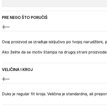
PRE NEGO ŠTO PORUČIŠ
Ovaj proizvod se izrađuje isključivo po tvojoj narudžbini
Ako želite da se motiv štampa na drugoj strani proizvoda
VELIČINA I KROJ
Duks je regular fit kroja. Veličina je standardna, ali prep