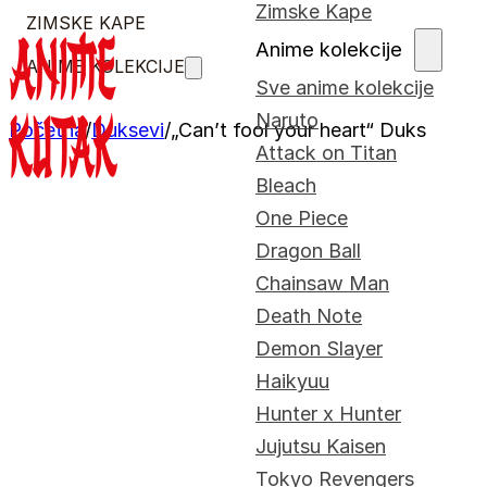
Zimske Kape
ZIMSKE KAPE
Anime kolekcije
ANIME KOLEKCIJE
Sve anime kolekcije
Naruto
Početna
/
Duksevi
/
„Can’t fool your heart“ Duks
Attack on Titan
Bleach
One Piece
Dragon Ball
Chainsaw Man
Death Note
Demon Slayer
Haikyuu
Hunter x Hunter
Jujutsu Kaisen
Tokyo Revengers