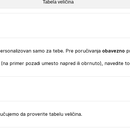
Tabela veličina
, personalizovan samo za tebe. Pre poručivanja
obavezno
pr
 (na primer pozadi umesto napred ili obrnuto), navedite t
oručujemo da proverite tabelu veličina.