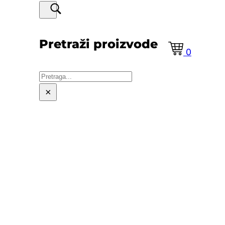
Pretraži proizvode
0
Pretraga
×