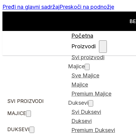
Pređi na glavni sadržaj
Preskoči na podnožje
BE
Početna
Proizvodi
Svi proizvodi
Majice
Sve Majice
Majice
Premium Majice
SVI PROIZVODI
Duksevi
Svi Duksevi
MAJICE
Duksevi
DUKSEVI
Premium Duksevi