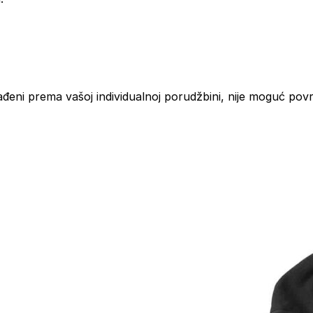
ađeni prema vašoj individualnoj porudžbini, nije moguć povr