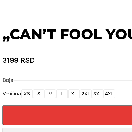
„CAN’T FOOL YO
3199
RSD
Boja
Veličina
XS
S
M
L
XL
2XL
3XL
4XL