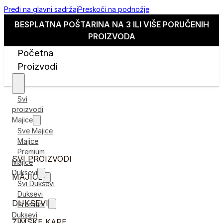
Pređi na glavni sadržaj
Preskoči na podnožje
BESPLATNA POŠTARINA NA 3 ILI VIŠE PORUČENIH
PROIZVODA
Početna
Proizvodi
Svi
proizvodi
Majice
Sve Majice
Majice
Premium
SVI PROIZVODI
Majice
Duksevi
MAJICE
Svi Duksevi
Duksevi
DUKSEVI
Premium
Duksevi
ZIMSKE KAPE