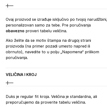
Ovaj proizvod se izrađuje isključivo po tvojoj narudžbini
personalizovan samo za tebe. Pre poručivanja
obavezno
proveri tabelu veličina.
Ako želite da se motiv štampa na drugoj strani
proizvoda (na primer pozadi umesto napred ili
obrnuto), navedite to u polju „Napomena“ prilikom
poručivanja.
VELIČINA I KROJ
Duks je regular fit kroja. Veličina je standardna, ali
preporučujemo da proverite tabelu veličina.