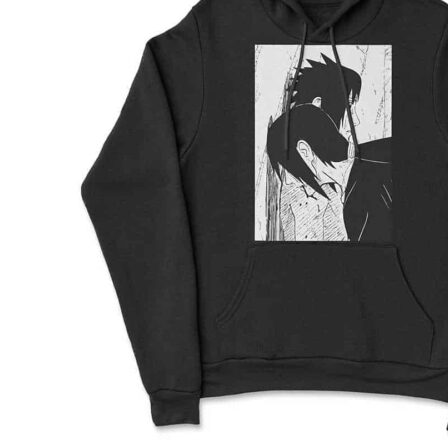
2XL
71
76.5
64
3XL
74
79
65