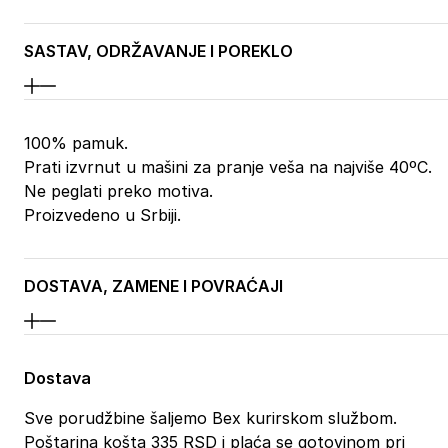
SASTAV, ODRŽAVANJE I POREKLO
100% pamuk.
Prati izvrnut u mašini za pranje veša na najviše 40ºC.
Ne peglati preko motiva.
Proizvedeno u Srbiji.
DOSTAVA, ZAMENE I POVRAĆAJI
Dostava
Sve porudžbine šaljemo Bex kurirskom službom.
Poštarina košta 335 RSD i plaća se gotovinom pri