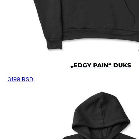
osnovu toga iz tabele odaberete odgovarajuću velič
Moguća su mala odstupanja u dimenzijama, zbog
ručnog kreiranja proizvoda.
Vrednost je izražena u centimetrima.
DUŽINA
VELIČINA
ŠIRINA
DUŽINA
RUKAVA
XS
56
60.5
58
„EDGY PAIN“ DUKS
3199
RSD
S
58
63.5
59
M
60.5
66.5
60
L
63
69.5
61
XL
67
72.5
62