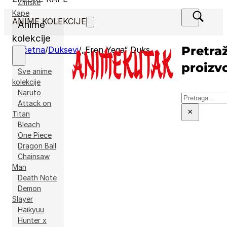
Zimske
Kape
ANIME KOLEKCIJE
Anime
kolekcije
Pretraž
Početna
/
Duksevi
/
„Eren Yega“ Duks
proizv
Sve anime
kolekcije
Naruto
Pretraga
Attack on
×
Titan
Bleach
One Piece
Dragon Ball
Chainsaw
Man
Death Note
Demon
Slayer
Haikyuu
Hunter x