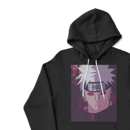
Preporuka je da uzmete proizvod sličnog tipa koji 
posedujete, izmerite kao što je prikazano na slici, i