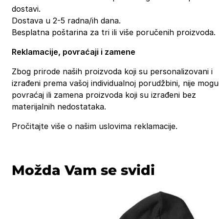
dostavi.
Dostava u 2-5 radna/ih dana.
Besplatna poštarina za tri ili više poručenih proizvoda.
Reklamacije, povraćaji i zamene
Zbog prirode naših proizvoda koji su personalizovani i
izrađeni prema vašoj individualnoj porudžbini, nije mog
povraćaj ili zamena proizvoda koji su izrađeni bez
materijalnih nedostataka.
Pročitajte više o našim uslovima reklamacije.
Možda Vam se svidi