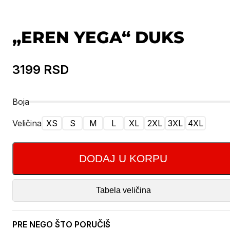
„EREN YEGA“ DUKS
3199
RSD
Boja
Veličina
XS
S
M
L
XL
2XL
3XL
4XL
DODAJ U KORPU
Tabela veličina
PRE NEGO ŠTO PORUČIŠ