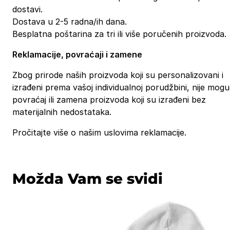
dostavi.
Dostava u 2-5 radna/ih dana.
Besplatna poštarina za tri ili više poručenih proizvoda.
Reklamacije, povraćaji i zamene
Zbog prirode naših proizvoda koji su personalizovani i
izrađeni prema vašoj individualnoj porudžbini, nije mog
povraćaj ili zamena proizvoda koji su izrađeni bez
materijalnih nedostataka.
Pročitajte više o našim uslovima reklamacije.
Možda Vam se svidi