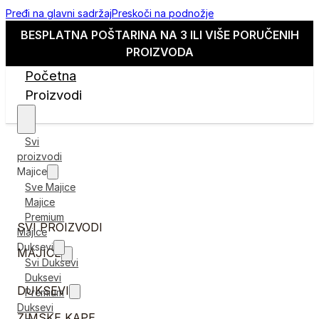
Pređi na glavni sadržaj
Preskoči na podnožje
BESPLATNA POŠTARINA NA 3 ILI VIŠE PORUČENIH
PROIZVODA
Početna
Proizvodi
Svi
proizvodi
Majice
Sve Majice
Majice
Premium
SVI PROIZVODI
Majice
Duksevi
MAJICE
Svi Duksevi
Duksevi
DUKSEVI
Premium
Duksevi
ZIMSKE KAPE