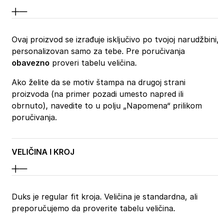
Ovaj proizvod se izrađuje isključivo po tvojoj narudžbini
personalizovan samo za tebe. Pre poručivanja
obavezno
proveri tabelu veličina.
Ako želite da se motiv štampa na drugoj strani
proizvoda (na primer pozadi umesto napred ili
obrnuto), navedite to u polju „Napomena“ prilikom
poručivanja.
VELIČINA I KROJ
Duks je regular fit kroja. Veličina je standardna, ali
preporučujemo da proverite tabelu veličina.