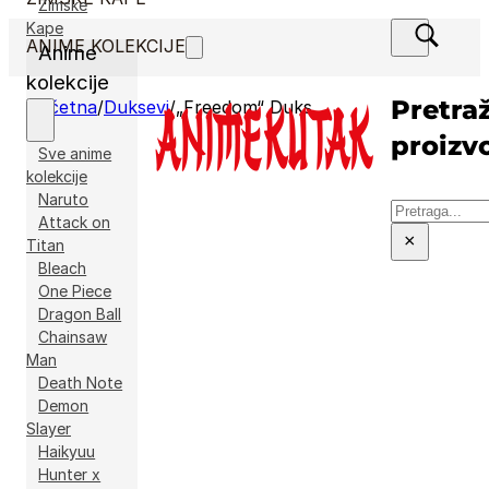
Zimske
Kape
ANIME KOLEKCIJE
Anime
kolekcije
Pretraž
Početna
/
Duksevi
/
„Freedom“ Duks
proizv
Sve anime
kolekcije
Naruto
Pretraga
Attack on
×
Titan
Bleach
One Piece
Dragon Ball
Chainsaw
Man
Death Note
Demon
Slayer
Haikyuu
Hunter x