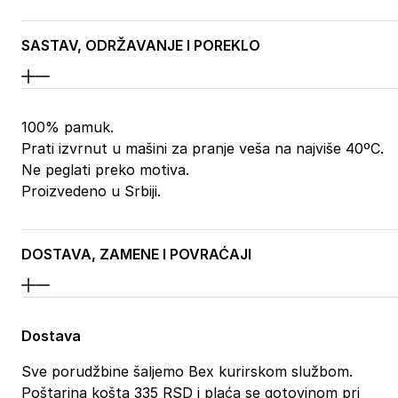
SASTAV, ODRŽAVANJE I POREKLO
100% pamuk.
Prati izvrnut u mašini za pranje veša na najviše 40ºC.
Ne peglati preko motiva.
Proizvedeno u Srbiji.
DOSTAVA, ZAMENE I POVRAĆAJI
Dostava
Sve porudžbine šaljemo Bex kurirskom službom.
Poštarina košta 335 RSD i plaća se gotovinom pri