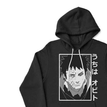
Preporuka je da uzmete proizvod sličnog tipa koji 
posedujete, izmerite kao što je prikazano na slici, i