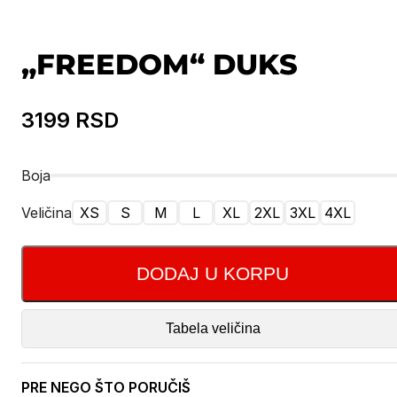
„FREEDOM“ DUKS
3199
RSD
Boja
Veličina
XS
S
M
L
XL
2XL
3XL
4XL
DODAJ U KORPU
Tabela veličina
PRE NEGO ŠTO PORUČIŠ