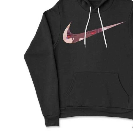
2XL
71
76.5
64
3XL
74
79
65