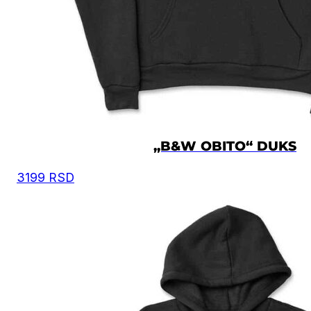
osnovu toga iz tabele odaberete odgovarajuću velič
Moguća su mala odstupanja u dimenzijama, zbog
ručnog kreiranja proizvoda.
Vrednost je izražena u centimetrima.
DUŽINA
VELIČINA
ŠIRINA
DUŽINA
RUKAVA
XS
56
60.5
58
„B&W OBITO“ DUKS
3199
RSD
S
58
63.5
59
M
60.5
66.5
60
L
63
69.5
61
XL
67
72.5
62