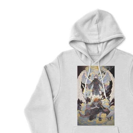
Preporuka je da uzmete proizvod sličnog tipa koji 
posedujete, izmerite kao što je prikazano na slici, i