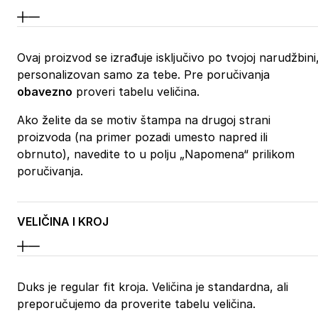
Ovaj proizvod se izrađuje isključivo po tvojoj narudžbini
personalizovan samo za tebe. Pre poručivanja
obavezno
proveri tabelu veličina.
Ako želite da se motiv štampa na drugoj strani
proizvoda (na primer pozadi umesto napred ili
obrnuto), navedite to u polju „Napomena“ prilikom
poručivanja.
VELIČINA I KROJ
Duks je regular fit kroja. Veličina je standardna, ali
preporučujemo da proverite tabelu veličina.