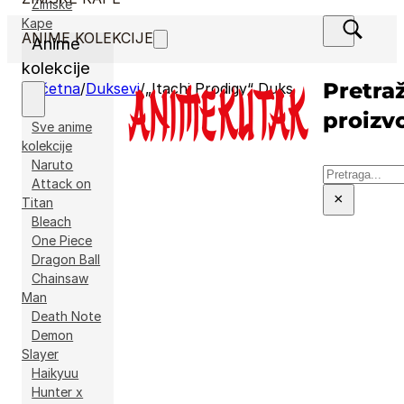
Zimske
Kape
ANIME KOLEKCIJE
Anime
kolekcije
Pretraž
Početna
/
Duksevi
/
„Itachi Prodigy“ Duks
proizv
Sve anime
kolekcije
Naruto
Pretraga
Attack on
×
Titan
Bleach
One Piece
Dragon Ball
Chainsaw
Man
Death Note
Demon
Slayer
Haikyuu
Hunter x