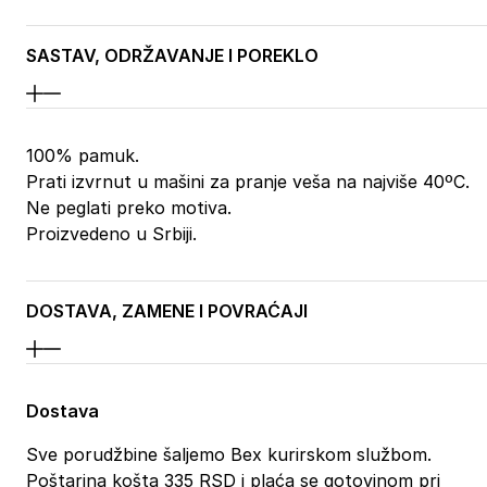
SASTAV, ODRŽAVANJE I POREKLO
100% pamuk.
Prati izvrnut u mašini za pranje veša na najviše 40ºC.
Ne peglati preko motiva.
Proizvedeno u Srbiji.
DOSTAVA, ZAMENE I POVRAĆAJI
Dostava
Sve porudžbine šaljemo Bex kurirskom službom.
Poštarina košta 335 RSD i plaća se gotovinom pri