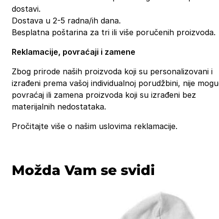
dostavi.
Dostava u 2-5 radna/ih dana.
Besplatna poštarina za tri ili više poručenih proizvoda.
Reklamacije, povraćaji i zamene
Zbog prirode naših proizvoda koji su personalizovani i
izrađeni prema vašoj individualnoj porudžbini, nije mog
povraćaj ili zamena proizvoda koji su izrađeni bez
materijalnih nedostataka.
Pročitajte više o našim uslovima reklamacije.
Možda Vam se svidi