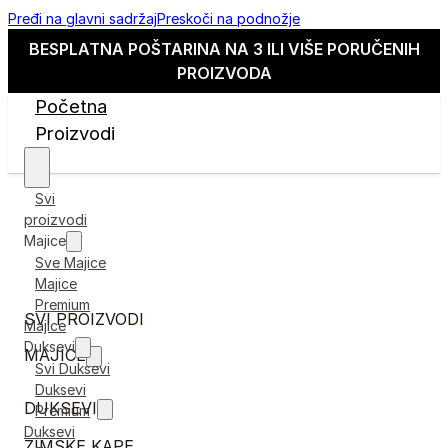
Pređi na glavni sadržaj
Preskoči na podnožje
BESPLATNA POŠTARINA NA 3 ILI VIŠE PORUČENIH
PROIZVODA
Početna
Proizvodi
Svi
proizvodi
Majice
Sve Majice
Majice
Premium
SVI PROIZVODI
Majice
Duksevi
MAJICE
Svi Duksevi
Duksevi
DUKSEVI
Premium
Duksevi
ZIMSKE KAPE