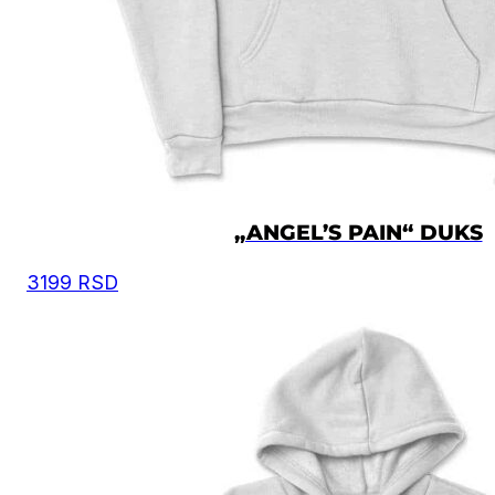
osnovu toga iz tabele odaberete odgovarajuću velič
Moguća su mala odstupanja u dimenzijama, zbog
ručnog kreiranja proizvoda.
Vrednost je izražena u centimetrima.
DUŽINA
VELIČINA
ŠIRINA
DUŽINA
RUKAVA
XS
56
60.5
58
„ANGEL’S PAIN“ DUKS
3199
RSD
S
58
63.5
59
M
60.5
66.5
60
L
63
69.5
61
XL
67
72.5
62