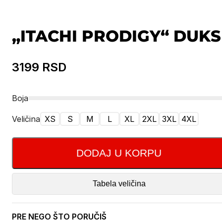
„ITACHI PRODIGY“ DUKS
3199
RSD
Boja
Veličina
XS
S
M
L
XL
2XL
3XL
4XL
DODAJ U KORPU
Tabela veličina
PRE NEGO ŠTO PORUČIŠ