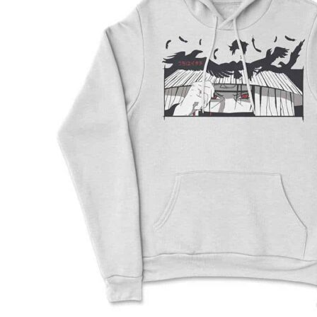
2XL
71
76.5
64
3XL
74
79
65