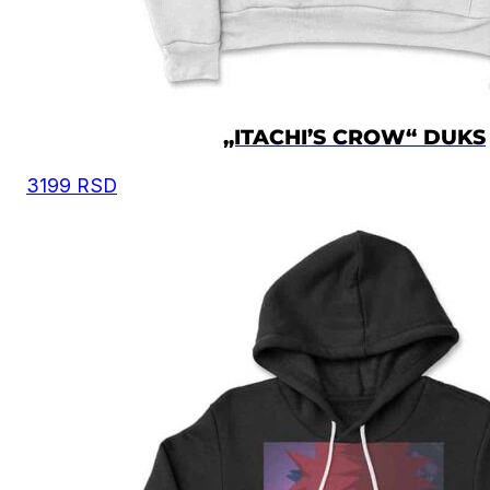
„ITACHI’S CROW“ DUKS
3199
RSD