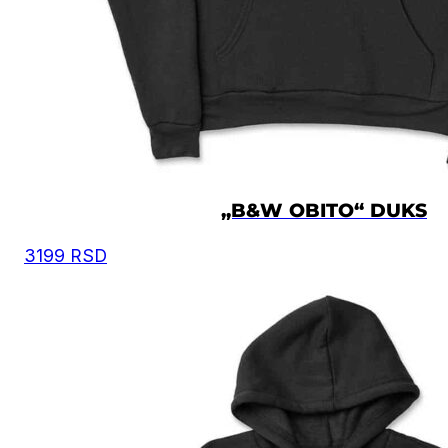
osnovu toga iz tabele odaberete odgovarajuću velič
Moguća su mala odstupanja u dimenzijama, zbog
ručnog kreiranja proizvoda.
Vrednost je izražena u centimetrima.
DUŽINA
VELIČINA
ŠIRINA
DUŽINA
RUKAVA
XS
56
60.5
58
„B&W OBITO“ DUKS
3199
RSD
S
58
63.5
59
M
60.5
66.5
60
L
63
69.5
61
XL
67
72.5
62