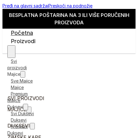
Pređi na glavni sadržaj
Preskoči na podnožje
BESPLATNA POŠTARINA NA 3 ILI VIŠE PORUČENIH
PROIZVODA
Početna
Proizvodi
Svi
proizvodi
Majice
Sve Majice
Majice
Premium
SVI PROIZVODI
Majice
Duksevi
MAJICE
Svi Duksevi
Duksevi
DUKSEVI
Premium
Duksevi
ZIMSKE KAPE