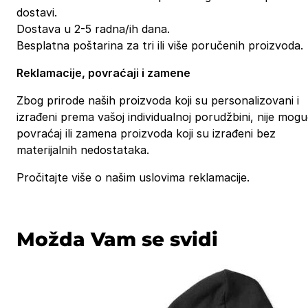
dostavi.
Dostava u 2-5 radna/ih dana.
Besplatna poštarina za tri ili više poručenih proizvoda.
Reklamacije, povraćaji i zamene
Zbog prirode naših proizvoda koji su personalizovani i
izrađeni prema vašoj individualnoj porudžbini, nije mog
povraćaj ili zamena proizvoda koji su izrađeni bez
materijalnih nedostataka.
Pročitajte više o našim uslovima reklamacije.
Možda Vam se svidi