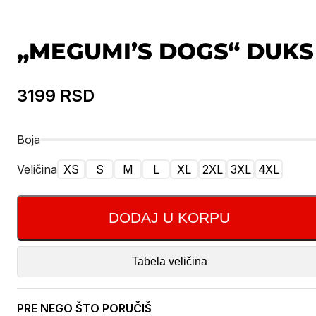
„MEGUMI’S DOGS“ DUKS
3199
RSD
Boja
Veličina
XS
S
M
L
XL
2XL
3XL
4XL
DODAJ U KORPU
Tabela veličina
PRE NEGO ŠTO PORUČIŠ