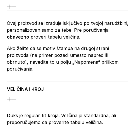
Ovaj proizvod se izrađuje isključivo po tvojoj narudžbini
personalizovan samo za tebe. Pre poručivanja
obavezno
proveri tabelu veličina.
Ako želite da se motiv štampa na drugoj strani
proizvoda (na primer pozadi umesto napred ili
obrnuto), navedite to u polju „Napomena“ prilikom
poručivanja.
VELIČINA I KROJ
Duks je regular fit kroja. Veličina je standardna, ali
preporučujemo da proverite tabelu veličina.