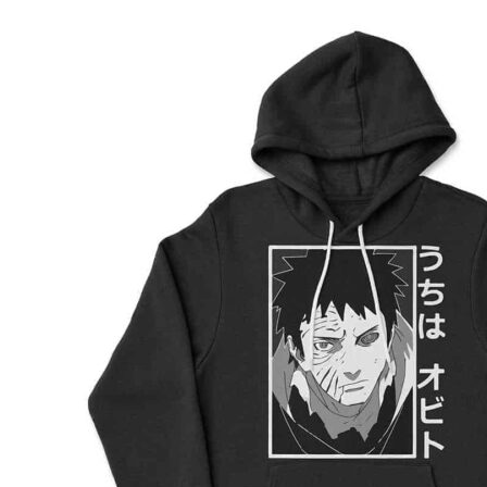
Preporuka je da uzmete proizvod sličnog tipa koji 
posedujete, izmerite kao što je prikazano na slici, i