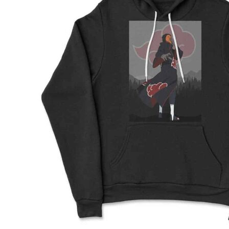
2XL
71
76.5
64
3XL
74
79
65