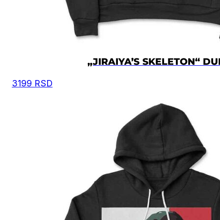
„JIRAIYA’S SKELETON“ DU
3199
RSD