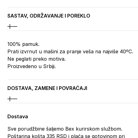
SASTAV, ODRŽAVANJE I POREKLO
100% pamuk.
Prati izvrnut u mašini za pranje veša na najviše 40ºC.
Ne peglati preko motiva.
Proizvedeno u Srbiji.
DOSTAVA, ZAMENE I POVRAĆAJI
Dostava
Sve porudžbine šaljemo Bex kurirskom službom.
Poštarina košta 335 RSD i plaća se gotovinom pri