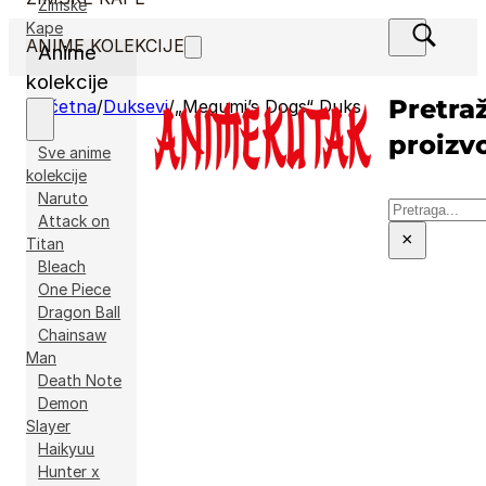
Zimske
Kape
ANIME KOLEKCIJE
Anime
kolekcije
Pretraž
Početna
/
Duksevi
/
„Megumi’s Dogs“ Duks
proizv
Sve anime
kolekcije
Naruto
Pretraga
Attack on
×
Titan
Bleach
One Piece
Dragon Ball
Chainsaw
Man
Death Note
Demon
Slayer
Haikyuu
Hunter x