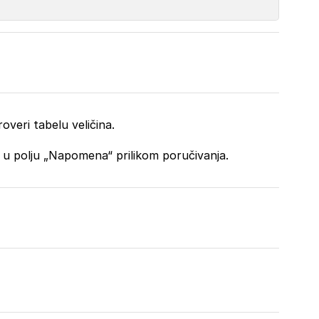
overi tabelu veličina.
o u polju „Napomena“ prilikom poručivanja.