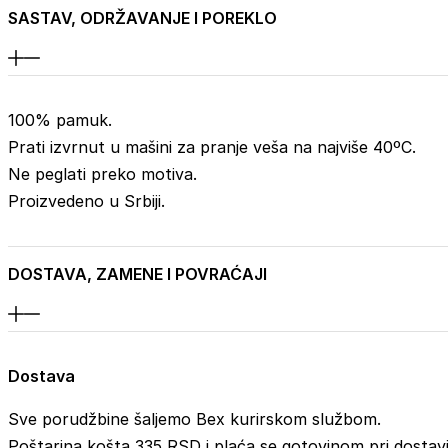
SASTAV, ODRŽAVANJE I POREKLO
100% pamuk.
Prati izvrnut u mašini za pranje veša na najviše 40ºC.
Ne peglati preko motiva.
Proizvedeno u Srbiji.
DOSTAVA, ZAMENE I POVRAĆAJI
Dostava
Sve porudžbine šaljemo Bex kurirskom službom.
Poštarina košta 335 RSD i plaća se gotovinom pri dostavi