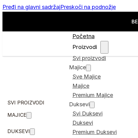
Pređi na glavni sadržaj
Preskoči na podnožje
BE
Početna
Proizvodi
Svi proizvodi
Majice
Sve Majice
Majice
Premium Majice
SVI PROIZVODI
Duksevi
Svi Duksevi
MAJICE
Duksevi
DUKSEVI
Premium Duksevi