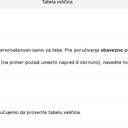
Tabela veličina
, personalizovan samo za tebe. Pre poručivanja
obavezno
pr
 (na primer pozadi umesto napred ili obrnuto), navedite t
oručujemo da proverite tabelu veličina.