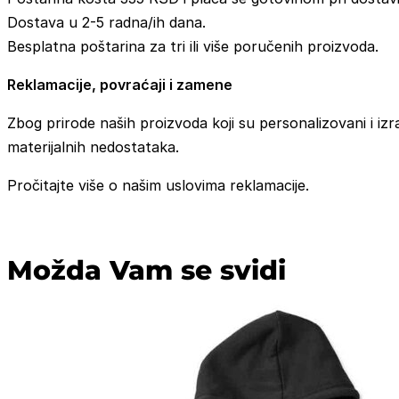
Dostava u 2-5 radna/ih dana.
Besplatna poštarina za tri ili više poručenih proizvoda.
Reklamacije, povraćaji i zamene
Zbog prirode naših proizvoda koji su personalizovani i izr
materijalnih nedostataka.
Pročitajte više o našim uslovima reklamacije.
Možda Vam se svidi