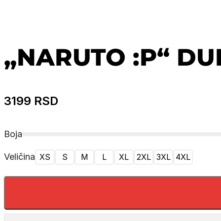
„NARUTO :P“ DU
3199
RSD
Boja
Veličina
XS
S
M
L
XL
2XL
3XL
4XL