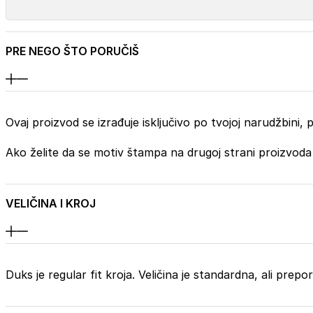
PRE NEGO ŠTO PORUČIŠ
Ovaj proizvod se izrađuje isključivo po tvojoj narudžbini
Ako želite da se motiv štampa na drugoj strani proizvoda
VELIČINA I KROJ
Duks je regular fit kroja. Veličina je standardna, ali prep