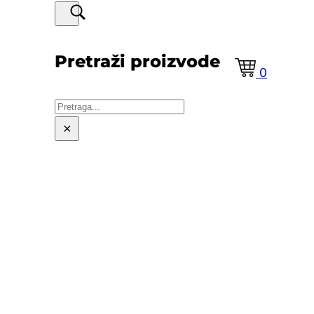
Pretraži proizvode
0
Pretraga
×