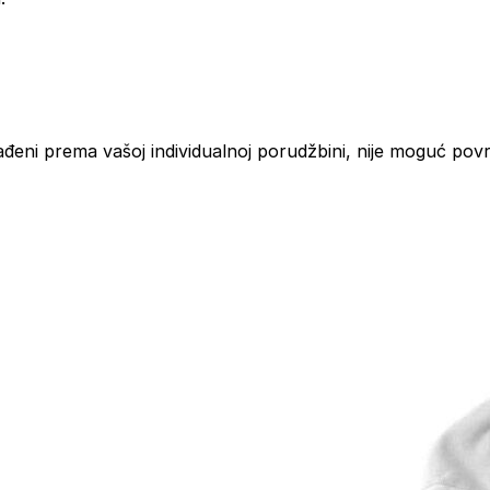
ađeni prema vašoj individualnoj porudžbini, nije moguć povr