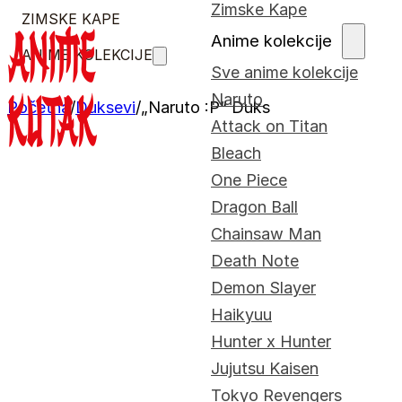
Zimske Kape
ZIMSKE KAPE
Anime kolekcije
ANIME KOLEKCIJE
Sve anime kolekcije
Naruto
Početna
/
Duksevi
/
„Naruto :P“ Duks
Attack on Titan
Bleach
One Piece
Dragon Ball
Chainsaw Man
Death Note
Demon Slayer
Haikyuu
Hunter x Hunter
Jujutsu Kaisen
Tokyo Revengers