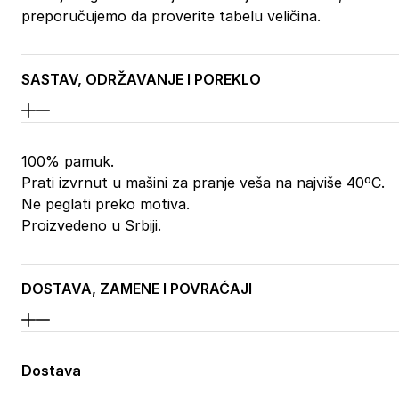
preporučujemo da proverite tabelu veličina.
SASTAV, ODRŽAVANJE I POREKLO
100% pamuk.
Prati izvrnut u mašini za pranje veša na najviše 40ºC.
Ne peglati preko motiva.
Proizvedeno u Srbiji.
DOSTAVA, ZAMENE I POVRAĆAJI
Dostava