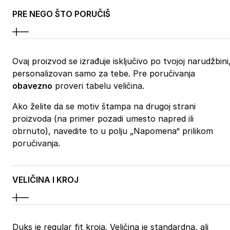
PRE NEGO ŠTO PORUČIŠ
Ovaj proizvod se izrađuje isključivo po tvojoj narudžbini
personalizovan samo za tebe. Pre poručivanja
obavezno
proveri tabelu veličina.
Ako želite da se motiv štampa na drugoj strani
proizvoda (na primer pozadi umesto napred ili
obrnuto), navedite to u polju „Napomena“ prilikom
poručivanja.
VELIČINA I KROJ
Duks je regular fit kroja. Veličina je standardna, ali