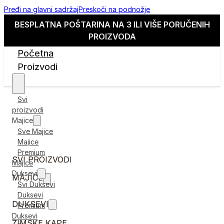
Pređi na glavni sadržaj
Preskoči na podnožje
BESPLATNA POŠTARINA NA 3 ILI VIŠE PORUČENIH
PROIZVODA
Početna
Proizvodi
Svi
proizvodi
Majice
Sve Majice
Majice
Premium
SVI PROIZVODI
Majice
Duksevi
MAJICE
Svi Duksevi
Duksevi
DUKSEVI
Premium
Duksevi
ZIMSKE KAPE