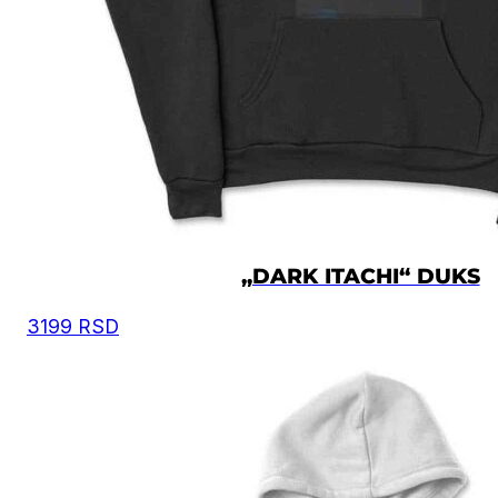
Preporuka je da uzmete proizvod sličnog tipa koji 
posedujete, izmerite kao što je prikazano na slici, i
osnovu toga iz tabele odaberete odgovarajuću velič
Moguća su mala odstupanja u dimenzijama, zbog
ručnog kreiranja proizvoda.
Vrednost je izražena u centimetrima.
DUŽINA
VELIČINA
ŠIRINA
DUŽINA
RUKAVA
„DARK ITACHI“ DUKS
XS
56
60.5
58
3199
RSD
S
58
63.5
59
M
60.5
66.5
60
L
63
69.5
61