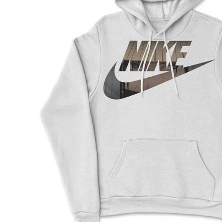
XL
67
72.5
62
2XL
71
76.5
64
3XL
74
79
65