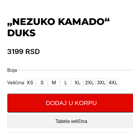
„NEZUKO KAMADO“
DUKS
3199
RSD
Boja
Veličina
XS
S
M
L
XL
2XL
3XL
4XL
DODAJ U KORPU
Tabela veličina