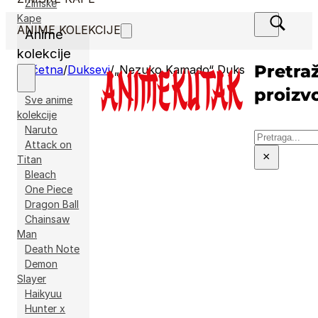
Zimske
Kape
ANIME KOLEKCIJE
Anime
kolekcije
Pretraž
Početna
/
Duksevi
/
„Nezuko Kamado“ Duks
proizv
Sve anime
kolekcije
Naruto
Pretraga
Attack on
×
Titan
Bleach
One Piece
Dragon Ball
Chainsaw
Man
Death Note
Demon
Slayer
Haikyuu
Hunter x