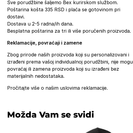
Sve porudžbine šaljemo Bex kurirskom službom.
Poštarina košta 335 RSD i plaća se gotovinom pri
dostavi.
Dostava u 2-5 radna/ih dana.
Besplatna poštarina za tri ili više poručenih proizvoda.
Reklamacije, povraćaji i zamene
Zbog prirode naših proizvoda koji su personalizovani i
izrađeni prema vašoj individualnoj porudžbini, nije mog
povraćaj ili zamena proizvoda koji su izrađeni bez
materijalnih nedostataka.
Pročitajte više o našim uslovima reklamacije.
Možda Vam se svidi