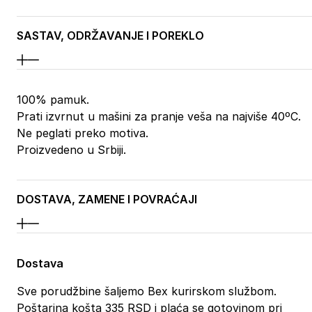
SASTAV, ODRŽAVANJE I POREKLO
100% pamuk.
Prati izvrnut u mašini za pranje veša na najviše 40ºC.
Ne peglati preko motiva.
Proizvedeno u Srbiji.
DOSTAVA, ZAMENE I POVRAĆAJI
Dostava
Sve porudžbine šaljemo Bex kurirskom službom.
Poštarina košta 335 RSD i plaća se gotovinom pri