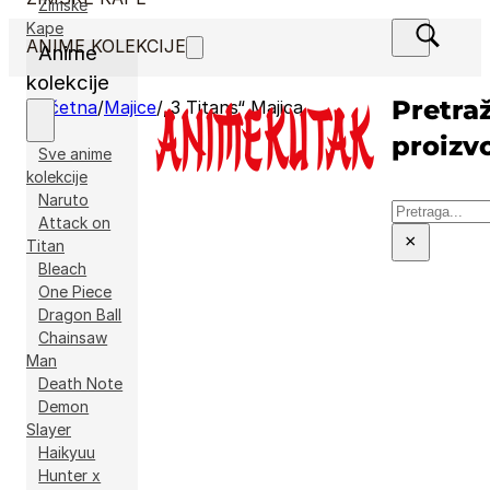
Zimske
Kape
ANIME KOLEKCIJE
Anime
kolekcije
Pretraž
Početna
/
Majice
/
„3 Titans“ Majica
proizv
Sve anime
kolekcije
Naruto
Pretraga
Attack on
×
Titan
Bleach
One Piece
Dragon Ball
Chainsaw
Man
Death Note
Demon
Slayer
Haikyuu
Hunter x