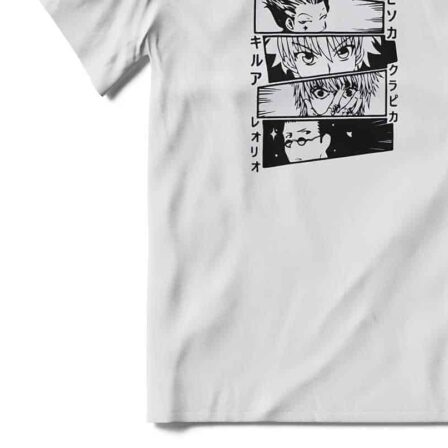
3XL
64
80
4XL
66
82
5XL
70
83
4XL
68
80