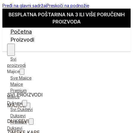
Pređi na glavni sadržaj
Preskoči na podnožje
BESPLATNA POŠTARINA NA 3 ILI VIŠE PORUČENIH
PROIZVODA
Početna
Proizvodi
Svi
proizvodi
Majice
Sve Majice
Majice
Premium
SVI PROIZVODI
Majice
Duksevi
MAJICE
Svi Duksevi
Duksevi
DUKSEVI
Premium
Duksevi
ZIMSKE KAPE