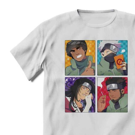
Preporuka je da uzmete proizvod sličnog tipa koji 
posedujete, izmerite širinu i dužinu kao što je prika
na slici, i na osnovu toga iz tabele odaberete
odgovarajuću veličinu.