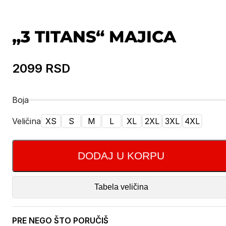
„3 TITANS“ MAJICA
2099
RSD
Boja
Veličina
XS
S
M
L
XL
2XL
3XL
4XL
DODAJ U KORPU
Tabela veličina
PRE NEGO ŠTO PORUČIŠ