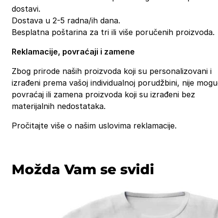
dostavi.
Dostava u 2-5 radna/ih dana.
Besplatna poštarina za tri ili više poručenih proizvoda.
Reklamacije, povraćaji i zamene
Zbog prirode naših proizvoda koji su personalizovani i
izrađeni prema vašoj individualnoj porudžbini, nije mog
povraćaj ili zamena proizvoda koji su izrađeni bez
materijalnih nedostataka.
Pročitajte više o našim uslovima reklamacije.
Možda Vam se svidi