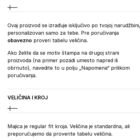
Ovaj proizvod se izrađuje isključivo po tvojoj narudžbini
personalizovan samo za tebe. Pre poručivanja
obavezno
proveri tabelu veličina.
Ako želite da se motiv štampa na drugoj strani
proizvoda (na primer pozadi umesto napred ili
obrnuto), navedite to u polju „Napomena“ prilikom
poručivanja.
VELIČINA I KROJ
Majica je regular fit kroja. Veličina je standardna, ali
preporučujemo da proverite tabelu veličina.