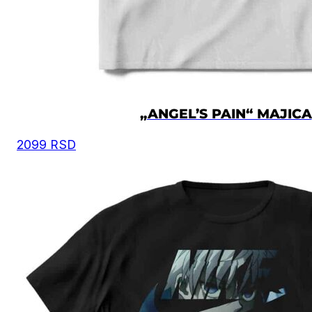
„ANGEL’S PAIN“ MAJICA
2099
RSD