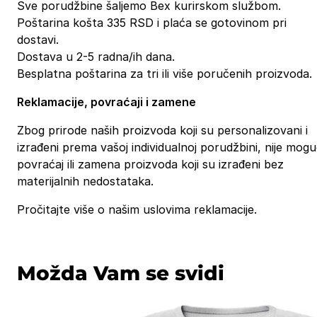
Sve porudžbine šaljemo Bex kurirskom službom.
Poštarina košta 335 RSD i plaća se gotovinom pri
dostavi.
Dostava u 2-5 radna/ih dana.
Besplatna poštarina za tri ili više poručenih proizvoda.
Reklamacije, povraćaji i zamene
Zbog prirode naših proizvoda koji su personalizovani i
izrađeni prema vašoj individualnoj porudžbini, nije mog
povraćaj ili zamena proizvoda koji su izrađeni bez
materijalnih nedostataka.
Pročitajte više o našim uslovima reklamacije.
Možda Vam se svidi