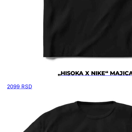
na slici, i na osnovu toga iz tabele odaberete
odgovarajuću veličinu.
Moguća su mala odstupanja u dimenzijama, zbog
ručnog kreiranja proizvoda.
Vrednost je izražena u centimetrima.
VELIČINA
ŠIRINA
DUŽINA
XS
50
67
„HISOKA X NIKE“ MAJIC
S
52
69
2099
RSD
M
54
72
L
57
74
XL
60
76