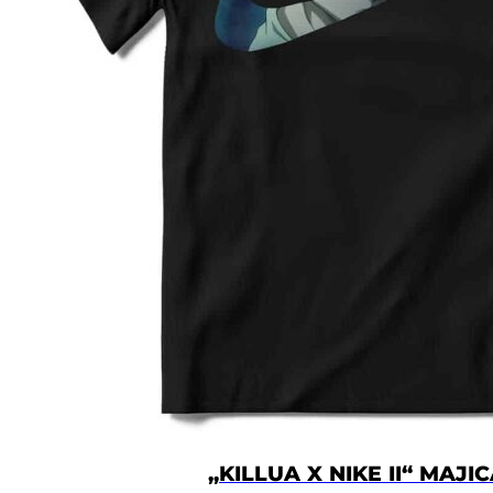
„KILLUA X NIKE II“ MAJI