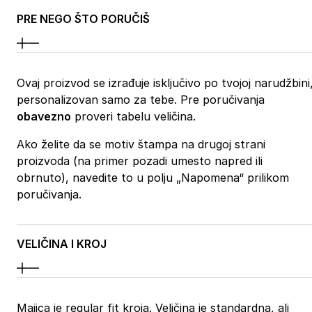
PRE NEGO ŠTO PORUČIŠ
Ovaj proizvod se izrađuje isključivo po tvojoj narudžbini
personalizovan samo za tebe. Pre poručivanja
obavezno
proveri tabelu veličina.
Ako želite da se motiv štampa na drugoj strani
proizvoda (na primer pozadi umesto napred ili
obrnuto), navedite to u polju „Napomena“ prilikom
poručivanja.
VELIČINA I KROJ
Majica je regular fit kroja. Veličina je standardna, ali