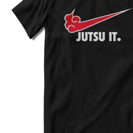
2XL
62
78
3XL
64
80
4XL
66
82
5XL
70
83
4XL
68
80