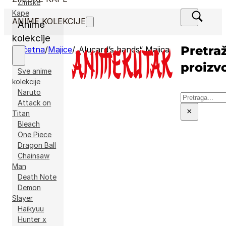
Zimske
Kape
ANIME KOLEKCIJE
Anime
kolekcije
Pretraž
Početna
/
Majice
/
„Alucard’s hands“ Majica
proizv
Sve anime
kolekcije
Naruto
Pretraga
Attack on
×
Titan
Bleach
One Piece
Dragon Ball
Chainsaw
Man
Death Note
Demon
Slayer
Haikyuu
Hunter x