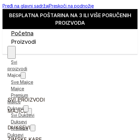
Pređi na glavni sadržaj
Preskoči na podnožje
BESPLATNA POŠTARINA NA 3 ILI VIŠE PORUČENIH
PROIZVODA
Početna
Proizvodi
Svi
proizvodi
Majice
Sve Majice
Majice
Premium
SVI PROIZVODI
Majice
Duksevi
MAJICE
Svi Duksevi
Duksevi
DUKSEVI
Premium
Duksevi
ZIMSKE KAPE