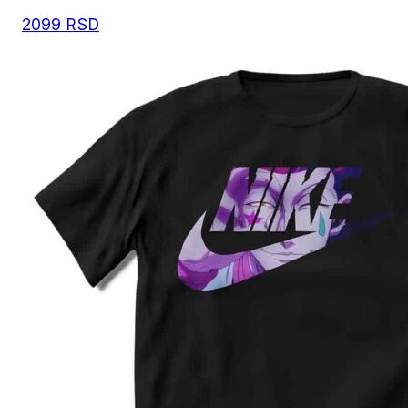
2099
RSD
Preporuka je da uzmete proizvod sličnog tipa koji 
posedujete, izmerite širinu i dužinu kao što je prika