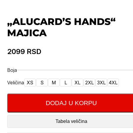
„ALUCARD’S HANDS“
MAJICA
2099
RSD
Boja
Veličina
XS
S
M
L
XL
2XL
3XL
4XL
DODAJ U KORPU
Tabela veličina