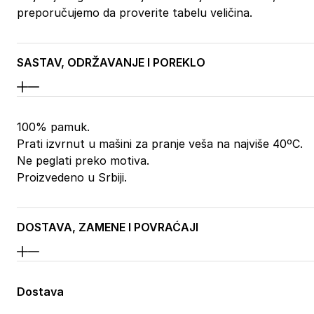
preporučujemo da proverite tabelu veličina.
SASTAV, ODRŽAVANJE I POREKLO
100% pamuk.
Prati izvrnut u mašini za pranje veša na najviše 40ºC.
Ne peglati preko motiva.
Proizvedeno u Srbiji.
DOSTAVA, ZAMENE I POVRAĆAJI
Dostava