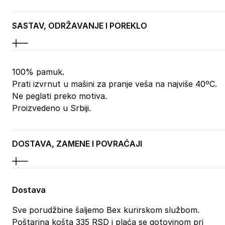
SASTAV, ODRŽAVANJE I POREKLO
100% pamuk.
Prati izvrnut u mašini za pranje veša na najviše 40ºC.
Ne peglati preko motiva.
Proizvedeno u Srbiji.
DOSTAVA, ZAMENE I POVRAĆAJI
Dostava
Sve porudžbine šaljemo Bex kurirskom službom.
Poštarina košta 335 RSD i plaća se gotovinom pri