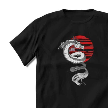
Preporuka je da uzmete proizvod sličnog tipa koji 
posedujete, izmerite širinu i dužinu kao što je prika
na slici, i na osnovu toga iz tabele odaberete
odgovarajuću veličinu.