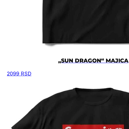
Moguća su mala odstupanja u dimenzijama, zbog
ručnog kreiranja proizvoda.
Vrednost je izražena u centimetrima.
VELIČINA
ŠIRINA
DUŽINA
XS
50
67
S
52
69
„SUN DRAGON“ MAJICA
2099
RSD
M
54
72
L
57
74
XL
60
76
2XL
62
78