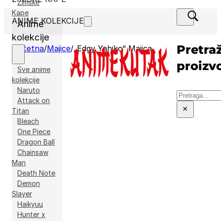
Zimske
Kape
ANIME KOLEKCIJE
Anime
kolekcije
Pretraž
Početna
/
Majice
/
„Edgy Yahiko“ Majica
proizv
Sve anime
kolekcije
Naruto
Pretraga
Attack on
×
Titan
Bleach
One Piece
Dragon Ball
Chainsaw
Man
Death Note
Demon
Slayer
Haikyuu
Hunter x