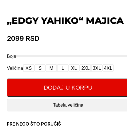
„EDGY YAHIKO“ MAJICA
2099
RSD
Boja
Veličina
XS
S
M
L
XL
2XL
3XL
4XL
DODAJ U KORPU
Tabela veličina
PRE NEGO ŠTO PORUČIŠ