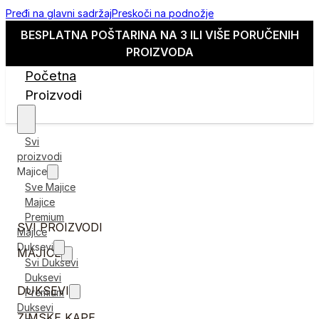
Pređi na glavni sadržaj
Preskoči na podnožje
BESPLATNA POŠTARINA NA 3 ILI VIŠE PORUČENIH
PROIZVODA
Početna
Proizvodi
Svi
proizvodi
Majice
Sve Majice
Majice
Premium
SVI PROIZVODI
Majice
Duksevi
MAJICE
Svi Duksevi
Duksevi
DUKSEVI
Premium
Duksevi
ZIMSKE KAPE