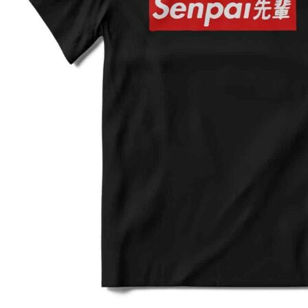
3XL
64
80
4XL
66
82
5XL
70
83
4XL
68
80