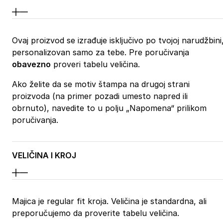
Ovaj proizvod se izrađuje isključivo po tvojoj narudžbini
personalizovan samo za tebe. Pre poručivanja
obavezno
proveri tabelu veličina.
Ako želite da se motiv štampa na drugoj strani
proizvoda (na primer pozadi umesto napred ili
obrnuto), navedite to u polju „Napomena“ prilikom
poručivanja.
VELIČINA I KROJ
Majica je regular fit kroja. Veličina je standardna, ali
preporučujemo da proverite tabelu veličina.