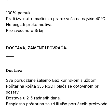
100% pamuk.
Prati izvrnut u mašini za pranje veša na najviše 40ºC.
Ne peglati preko motiva.
Proizvedeno u Srbiji.
DOSTAVA, ZAMENE I POVRAĆAJI
Dostava
Sve porudžbine šaljemo Bex kurirskom službom.
Poštarina košta 335 RSD i plaća se gotovinom pri
dostavi.
Dostava u 2-5 radna/ih dana.
Besplatna poštarina za tri ili više poručenih proizvoda.