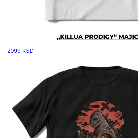
„KILLUA PRODIGY“ MAJI
2099
RSD
Preporuka je da uzmete proizvod sličnog tipa koji 
posedujete, izmerite širinu i dužinu kao što je prika
na slici, i na osnovu toga iz tabele odaberete
odgovarajuću veličinu.
Moguća su mala odstupanja u dimenzijama, zbog
ručnog kreiranja proizvoda.
Vrednost je izražena u centimetrima.
VELIČINA
ŠIRINA
DUŽINA