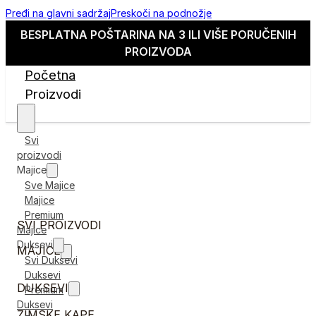
Pređi na glavni sadržaj
Preskoči na podnožje
BESPLATNA POŠTARINA NA 3 ILI VIŠE PORUČENIH
PROIZVODA
Početna
Proizvodi
Svi
proizvodi
Majice
Sve Majice
Majice
Premium
SVI PROIZVODI
Majice
Duksevi
MAJICE
Svi Duksevi
Duksevi
DUKSEVI
Premium
Duksevi
ZIMSKE KAPE