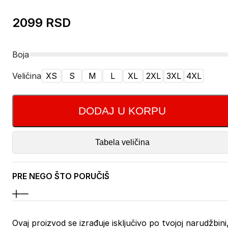
2099
RSD
Boja
Veličina
XS
S
M
L
XL
2XL
3XL
4XL
DODAJ U KORPU
Tabela veličina
PRE NEGO ŠTO PORUČIŠ
Ovaj proizvod se izrađuje isključivo po tvojoj narudžbini