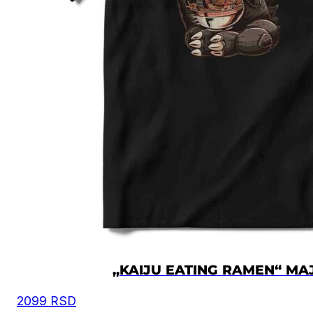
XS
50
67
S
52
69
M
54
72
L
57
74
XL
60
76
2XL
62
78
3XL
64
80
4XL
66
82
„KAIJU EATING RAMEN“ MA
5XL
70
83
2099
RSD