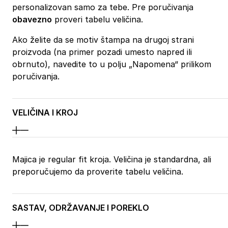
personalizovan samo za tebe. Pre poručivanja
obavezno
proveri tabelu veličina.
Ako želite da se motiv štampa na drugoj strani
proizvoda (na primer pozadi umesto napred ili
obrnuto), navedite to u polju „Napomena“ prilikom
poručivanja.
VELIČINA I KROJ
Majica je regular fit kroja. Veličina je standardna, ali
preporučujemo da proverite tabelu veličina.
SASTAV, ODRŽAVANJE I POREKLO