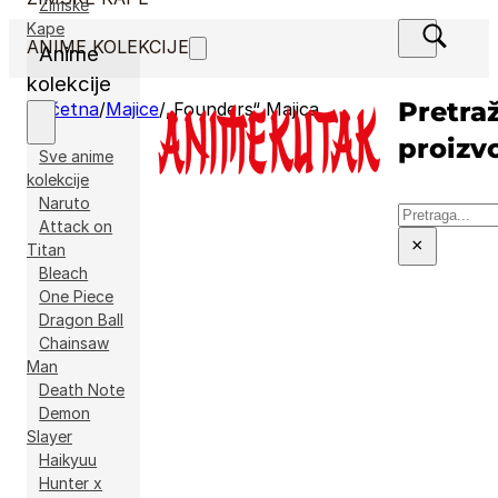
Zimske
Kape
ANIME KOLEKCIJE
Anime
kolekcije
Pretraž
Početna
/
Majice
/
„Founders“ Majica
proizv
Sve anime
kolekcije
Naruto
Pretraga
Attack on
×
Titan
Bleach
One Piece
Dragon Ball
Chainsaw
Man
Death Note
Demon
Slayer
Haikyuu
Hunter x