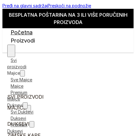
Pređi na glavni sadržaj
Preskoči na podnožje
BESPLATNA POŠTARINA NA 3 ILI VIŠE PORUČENIH
PROIZVODA
Početna
Proizvodi
Svi
proizvodi
Majice
Sve Majice
Majice
Premium
SVI PROIZVODI
Majice
Duksevi
MAJICE
Svi Duksevi
Duksevi
DUKSEVI
Premium
Duksevi
ZIMSKE KAPE