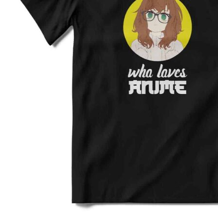
3XL
64
80
4XL
66
82
5XL
70
83
4XL
68
80