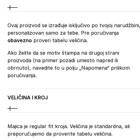
Ovaj proizvod se izrađuje isključivo po tvojoj narudžbini
personalizovan samo za tebe. Pre poručivanja
obavezno
proveri tabelu veličina.
Ako želite da se motiv štampa na drugoj strani
proizvoda (na primer pozadi umesto napred ili
obrnuto), navedite to u polju „Napomena“ prilikom
poručivanja.
VELIČINA I KROJ
Majica je regular fit kroja. Veličina je standardna, ali
preporučujemo da proverite tabelu veličina.