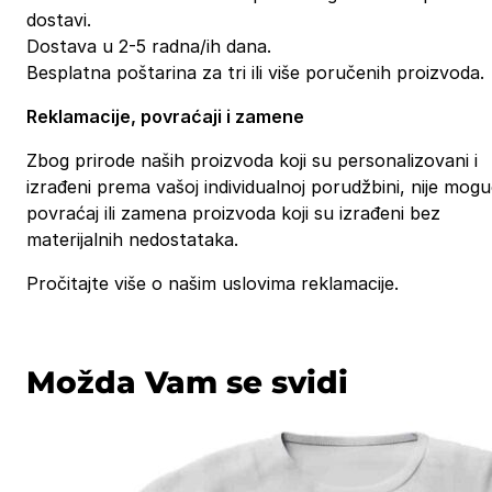
dostavi.
Dostava u 2-5 radna/ih dana.
Besplatna poštarina za tri ili više poručenih proizvoda.
Reklamacije, povraćaji i zamene
Zbog prirode naših proizvoda koji su personalizovani i
izrađeni prema vašoj individualnoj porudžbini, nije mog
povraćaj ili zamena proizvoda koji su izrađeni bez
materijalnih nedostataka.
Pročitajte više o našim uslovima reklamacije.
Možda Vam se svidi