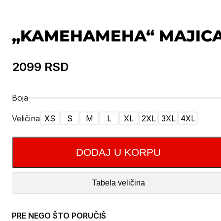
„KAMEHAMEHA“ MAJIC
2099
RSD
Boja
Veličina
XS
S
M
L
XL
2XL
3XL
4XL
DODAJ U KORPU
Tabela veličina
PRE NEGO ŠTO PORUČIŠ