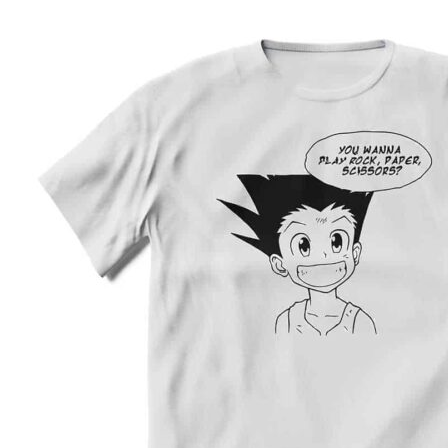
Preporuka je da uzmete proizvod sličnog tipa koji 
posedujete, izmerite širinu i dužinu kao što je prika
na slici, i na osnovu toga iz tabele odaberete
odgovarajuću veličinu.