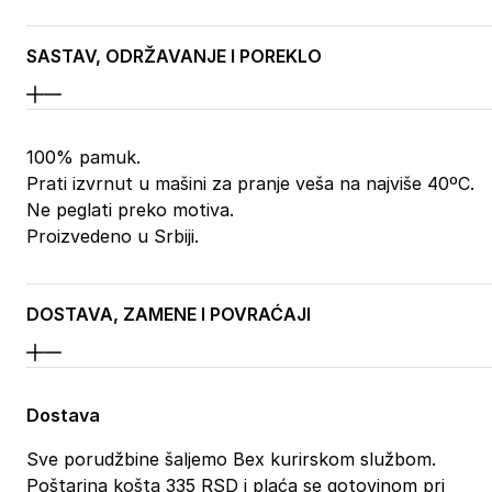
SASTAV, ODRŽAVANJE I POREKLO
100% pamuk.
Prati izvrnut u mašini za pranje veša na najviše 40ºC.
Ne peglati preko motiva.
Proizvedeno u Srbiji.
DOSTAVA, ZAMENE I POVRAĆAJI
Dostava
Sve porudžbine šaljemo Bex kurirskom službom.
Poštarina košta 335 RSD i plaća se gotovinom pri