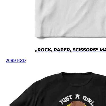
Moguća su mala odstupanja u dimenzijama, zbog
ručnog kreiranja proizvoda.
Vrednost je izražena u centimetrima.
VELIČINA
ŠIRINA
DUŽINA
XS
50
67
S
52
69
„ROCK, PAPER, SCISSORS“ M
2099
RSD
M
54
72
L
57
74
XL
60
76
2XL
62
78