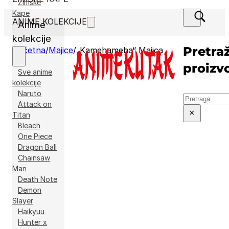
Zimske
Kape
ANIME KOLEKCIJE
Anime
kolekcije
Pretraž
Početna
/
Majice
/
„Kamehameha“ Majica
proizv
Sve anime
kolekcije
Naruto
Pretraga
Attack on
×
Titan
Bleach
One Piece
Dragon Ball
Chainsaw
Man
Death Note
Demon
Slayer
Haikyuu
Hunter x