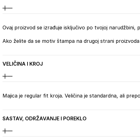
Ovaj proizvod se izrađuje isključivo po tvojoj narudžbini
Ako želite da se motiv štampa na drugoj strani proizvoda
VELIČINA I KROJ
Majica je regular fit kroja. Veličina je standardna, ali pr
SASTAV, ODRŽAVANJE I POREKLO