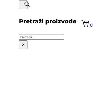
Pretraži proizvode
0
Pretraga
×