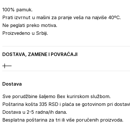
100% pamuk.
Prati izvrnut u mašini za pranje veša na najviše 40ºC.
Ne peglati preko motiva.
Proizvedeno u Srbiji.
DOSTAVA, ZAMENE I POVRAĆAJI
Dostava
Sve porudžbine šaljemo Bex kurirskom službom.
Poštarina košta 335 RSD i plaća se gotovinom pri dostavi
Dostava u 2-5 radna/ih dana.
Besplatna poštarina za tri ili više poručenih proizvoda.