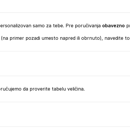
, personalizovan samo za tebe. Pre poručivanja
obavezno
pr
 (na primer pozadi umesto napred ili obrnuto), navedite t
eporučujemo da proverite tabelu veličina.