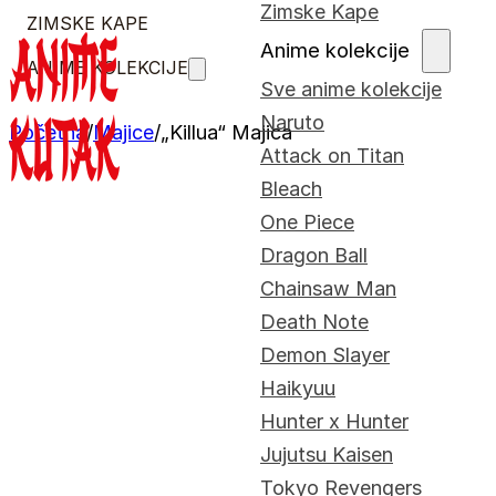
Zimske Kape
ZIMSKE KAPE
Anime kolekcije
ANIME KOLEKCIJE
Sve anime kolekcije
Naruto
Početna
/
Majice
/
„Killua“ Majica
Attack on Titan
Bleach
One Piece
Dragon Ball
Chainsaw Man
Death Note
Demon Slayer
Haikyuu
Hunter x Hunter
Jujutsu Kaisen
Tokyo Revengers