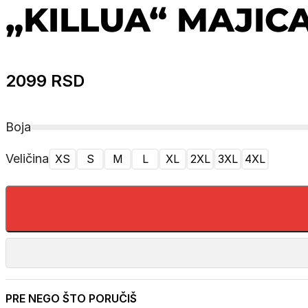
„KILLUA“ MAJIC
2099
RSD
Boja
Veličina
XS
S
M
L
XL
2XL
3XL
4XL
PRE NEGO ŠTO PORUČIŠ