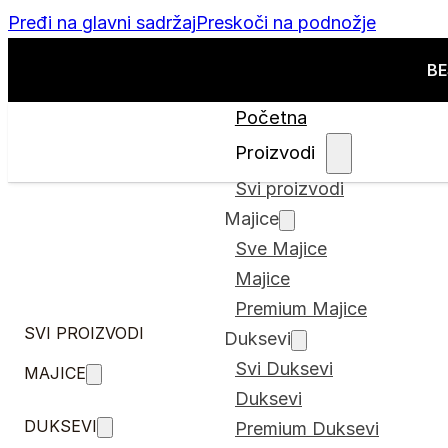
Pređi na glavni sadržaj
Preskoči na podnožje
BE
Početna
Proizvodi
Svi proizvodi
Majice
Sve Majice
Majice
Premium Majice
SVI PROIZVODI
Duksevi
Svi Duksevi
MAJICE
Duksevi
DUKSEVI
Premium Duksevi