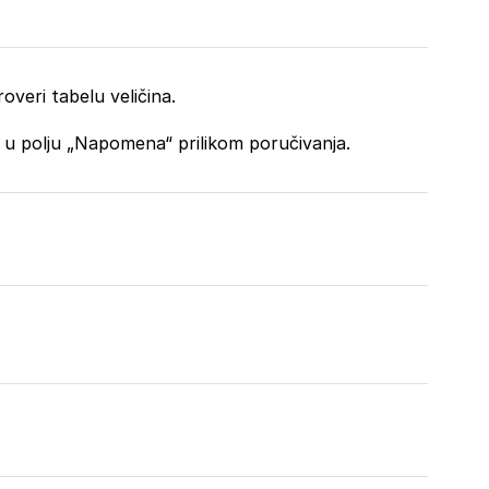
overi tabelu veličina.
o u polju „Napomena“ prilikom poručivanja.