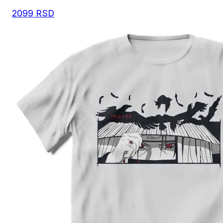
2099
RSD
Preporuka je da uzmete proizvod sličnog tipa koji 
posedujete, izmerite širinu i dužinu kao što je prika