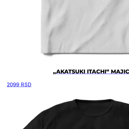
na slici, i na osnovu toga iz tabele odaberete
odgovarajuću veličinu.
Moguća su mala odstupanja u dimenzijama, zbog
ručnog kreiranja proizvoda.
Vrednost je izražena u centimetrima.
VELIČINA
ŠIRINA
DUŽINA
XS
50
67
„AKATSUKI ITACHI“ MAJI
S
52
69
2099
RSD
M
54
72
L
57
74
XL
60
76