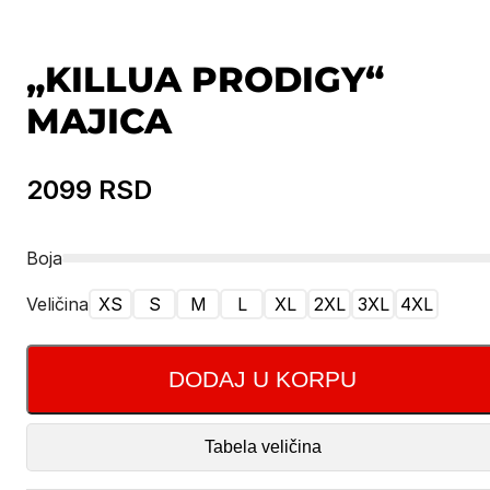
„KILLUA PRODIGY“
MAJICA
2099
RSD
Boja
Veličina
XS
S
M
L
XL
2XL
3XL
4XL
DODAJ U KORPU
Tabela veličina