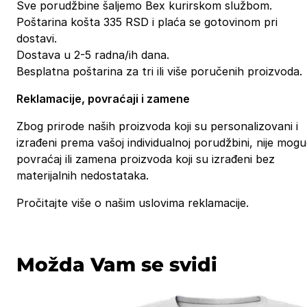
Sve porudžbine šaljemo Bex kurirskom službom.
Poštarina košta 335 RSD i plaća se gotovinom pri
dostavi.
Dostava u 2-5 radna/ih dana.
Besplatna poštarina za tri ili više poručenih proizvoda.
Reklamacije, povraćaji i zamene
Zbog prirode naših proizvoda koji su personalizovani i
izrađeni prema vašoj individualnoj porudžbini, nije mog
povraćaj ili zamena proizvoda koji su izrađeni bez
materijalnih nedostataka.
Pročitajte više o našim uslovima reklamacije.
Možda Vam se svidi