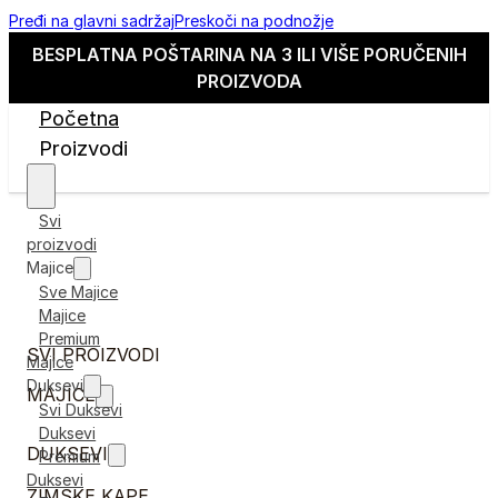
Pređi na glavni sadržaj
Preskoči na podnožje
BESPLATNA POŠTARINA NA 3 ILI VIŠE PORUČENIH
PROIZVODA
Početna
Proizvodi
Svi
proizvodi
Majice
Sve Majice
Majice
Premium
SVI PROIZVODI
Majice
Duksevi
MAJICE
Svi Duksevi
Duksevi
DUKSEVI
Premium
Duksevi
ZIMSKE KAPE