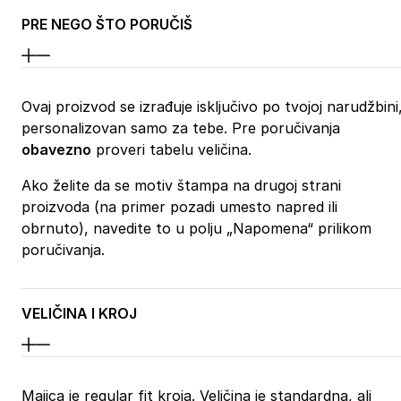
PRE NEGO ŠTO PORUČIŠ
Ovaj proizvod se izrađuje isključivo po tvojoj narudžbini
personalizovan samo za tebe. Pre poručivanja
obavezno
proveri tabelu veličina.
Ako želite da se motiv štampa na drugoj strani
proizvoda (na primer pozadi umesto napred ili
obrnuto), navedite to u polju „Napomena“ prilikom
poručivanja.
VELIČINA I KROJ
Majica je regular fit kroja. Veličina je standardna, ali