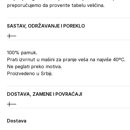
preporučujemo da proverite tabelu veličina.
SASTAV, ODRŽAVANJE I POREKLO
100% pamuk.
Prati izvrnut u mašini za pranje veša na najviše 40ºC.
Ne peglati preko motiva.
Proizvedeno u Srbiji.
DOSTAVA, ZAMENE I POVRAĆAJI
Dostava