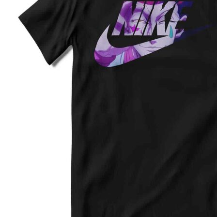
2XL
62
78
3XL
64
80
4XL
66
82
5XL
70
83
4XL
68
80