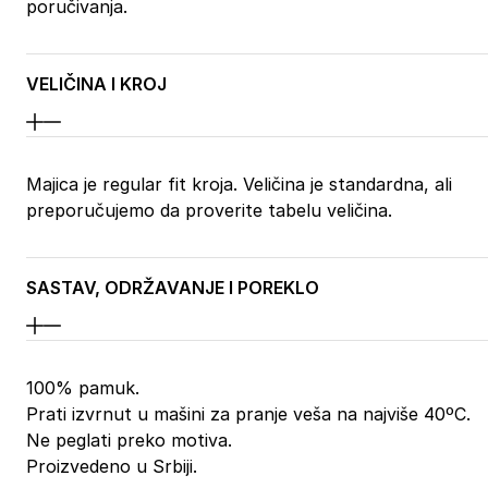
poručivanja.
VELIČINA I KROJ
Majica je regular fit kroja. Veličina je standardna, ali
preporučujemo da proverite tabelu veličina.
SASTAV, ODRŽAVANJE I POREKLO
100% pamuk.
Prati izvrnut u mašini za pranje veša na najviše 40ºC.
Ne peglati preko motiva.
Proizvedeno u Srbiji.