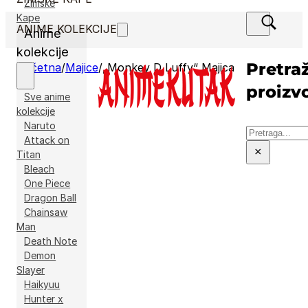
Zimske
Kape
ANIME KOLEKCIJE
Anime
kolekcije
Pretraž
Početna
/
Majice
/
„Monkey D Luffy“ Majica
proizv
Sve anime
kolekcije
Naruto
Pretraga
Attack on
×
Titan
Bleach
One Piece
Dragon Ball
Chainsaw
Man
Death Note
Demon
Slayer
Haikyuu
Hunter x