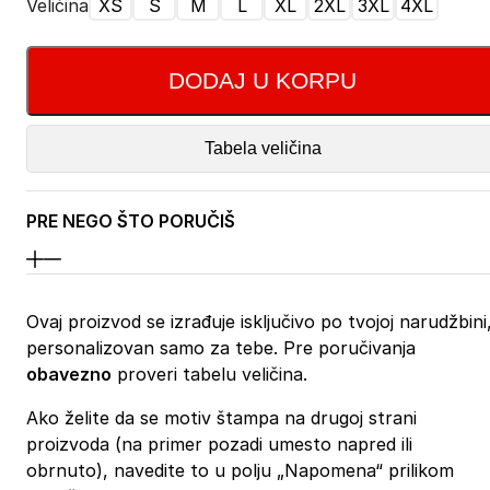
Veličina
XS
S
M
L
XL
2XL
3XL
4XL
DODAJ U KORPU
Tabela veličina
PRE NEGO ŠTO PORUČIŠ
Ovaj proizvod se izrađuje isključivo po tvojoj narudžbini
personalizovan samo za tebe. Pre poručivanja
obavezno
proveri tabelu veličina.
Ako želite da se motiv štampa na drugoj strani
proizvoda (na primer pozadi umesto napred ili
obrnuto), navedite to u polju „Napomena“ prilikom