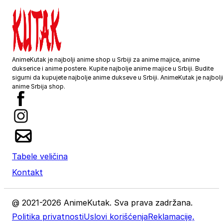
Preporuka je da uzmete proizvod sličnog tipa koji 
posedujete, izmerite širinu i dužinu kao što je prika
na slici, i na osnovu toga iz tabele odaberete
odgovarajuću veličinu.
Moguća su mala odstupanja u dimenzijama, zbog
AnimeKutak je najbolji anime shop u Srbiji za anime majice, anime
ručnog kreiranja proizvoda.
dukserice i anime postere. Kupite najbolje anime majice u Srbiji. Budite
Vrednost je izražena u centimetrima.
sigurni da kupujete najbolje anime dukseve u Srbiji. AnimeKutak je najbolj
anime Srbija shop.
VELIČINA
ŠIRINA
DUŽINA
XS
50
67
S
52
69
Tabele veličina
Kontakt
M
54
72
L
57
74
@ 2021-2026 AnimeKutak. Sva prava zadržana.
Politika privatnosti
Uslovi korišćenja
Reklamacije,