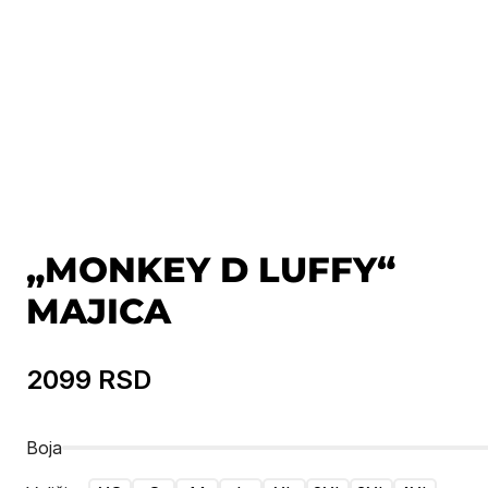
„MONKEY D LUFFY“
MAJICA
2099
RSD
Boja