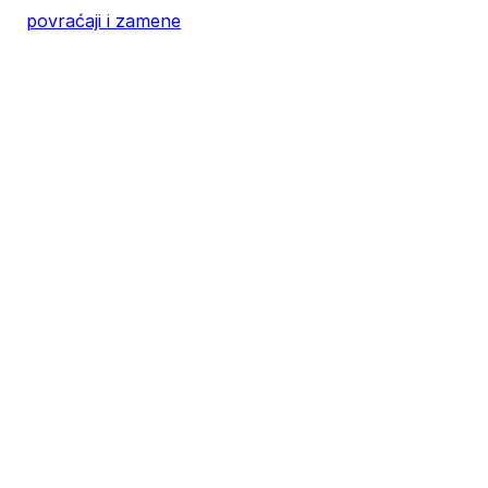
XL
60
76
povraćaji i zamene
2XL
62
78
3XL
64
80
4XL
66
82
5XL
70
83
4XL
68
80