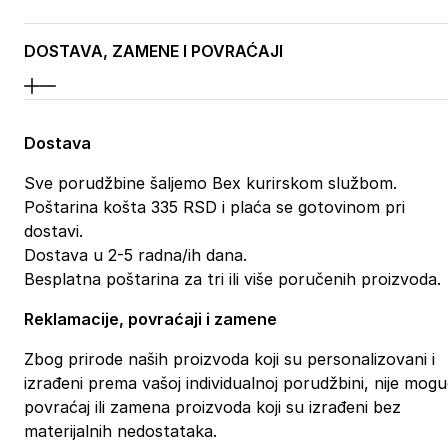
DOSTAVA, ZAMENE I POVRAĆAJI
Dostava
Sve porudžbine šaljemo Bex kurirskom službom.
Poštarina košta 335 RSD i plaća se gotovinom pri
dostavi.
Dostava u 2-5 radna/ih dana.
Besplatna poštarina za tri ili više poručenih proizvoda.
Reklamacije, povraćaji i zamene
Zbog prirode naših proizvoda koji su personalizovani i
izrađeni prema vašoj individualnoj porudžbini, nije mog
povraćaj ili zamena proizvoda koji su izrađeni bez
materijalnih nedostataka.