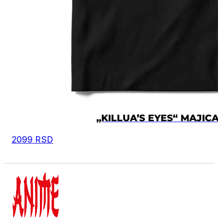
„KILLUA’S EYES“ MAJIC
2099
RSD