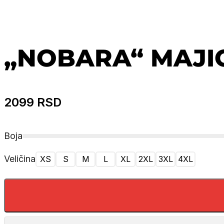
„NOBARA“ MAJI
2099
RSD
Boja
Veličina
XS
S
M
L
XL
2XL
3XL
4XL