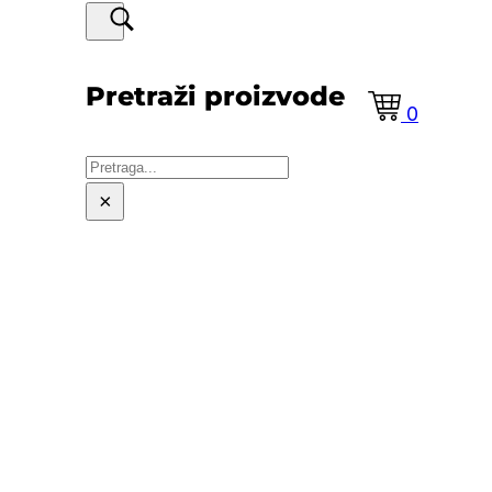
Pretraži proizvode
0
Pretraga
×