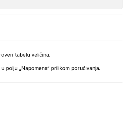
overi tabelu veličina.
o u polju „Napomena“ prilikom poručivanja.