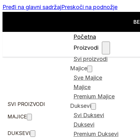
Pređi na glavni sadržaj
Preskoči na podnožje
BE
Početna
Proizvodi
Svi proizvodi
Majice
Sve Majice
Majice
Premium Majice
SVI PROIZVODI
Duksevi
Svi Duksevi
MAJICE
Duksevi
DUKSEVI
Premium Duksevi