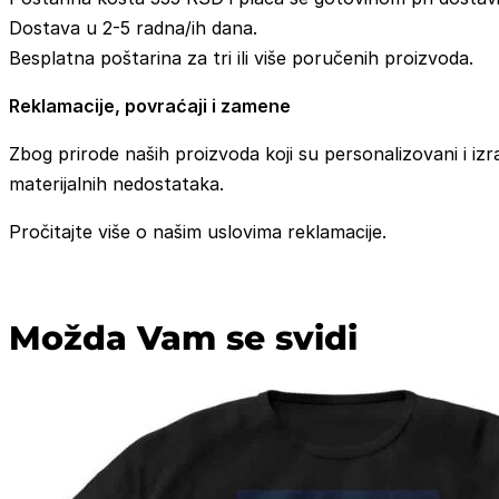
Dostava u 2-5 radna/ih dana.
Besplatna poštarina za tri ili više poručenih proizvoda.
Reklamacije, povraćaji i zamene
Zbog prirode naših proizvoda koji su personalizovani i izr
materijalnih nedostataka.
Pročitajte više o našim uslovima reklamacije.
Možda Vam se svidi