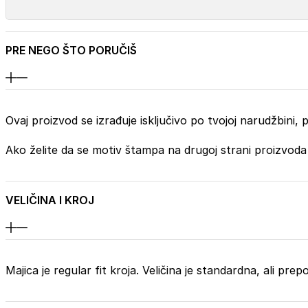
PRE NEGO ŠTO PORUČIŠ
Ovaj proizvod se izrađuje isključivo po tvojoj narudžbini
Ako želite da se motiv štampa na drugoj strani proizvoda
VELIČINA I KROJ
Majica je regular fit kroja. Veličina je standardna, ali pr