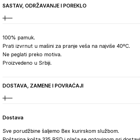
SASTAV, ODRŽAVANJE I POREKLO
100% pamuk.
Prati izvrnut u mašini za pranje veša na najviše 40ºC.
Ne peglati preko motiva.
Proizvedeno u Srbiji.
DOSTAVA, ZAMENE I POVRAĆAJI
Dostava
Sve porudžbine šaljemo Bex kurirskom službom.
Poštarina košta 335 RSD i plaća se gotovinom pri dostavi