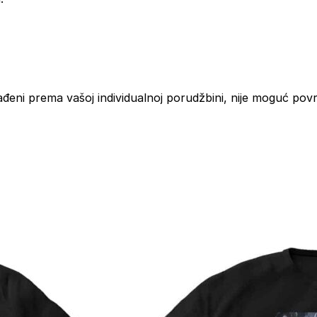
ađeni prema vašoj individualnoj porudžbini, nije moguć povr