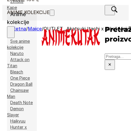
Zimske
Kape
ANIME KOLEKCIJE
Anime
kolekcije
Pretraž
Početna
/
Majice
/
OUTLET „Akatsuki Itachi x Nike“ Majic
proizv
Sve anime
kolekcije
Naruto
Pretraga
Attack on
×
Titan
Bleach
One Piece
Dragon Ball
Chainsaw
Man
Death Note
Demon
Slayer
Haikyuu
Hunter x