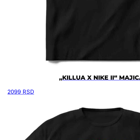
na slici, i na osnovu toga iz tabele odaberete
odgovarajuću veličinu.
Moguća su mala odstupanja u dimenzijama, zbog
ručnog kreiranja proizvoda.
Vrednost je izražena u centimetrima.
VELIČINA
ŠIRINA
DUŽINA
XS
50
67
„KILLUA X NIKE II“ MAJI
S
52
69
2099
RSD
M
54
72
L
57
74
XL
60
76