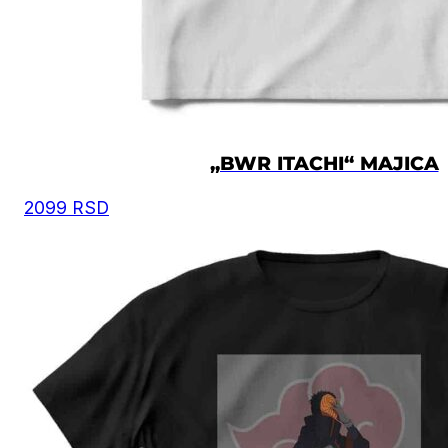
„BWR ITACHI“ MAJICA
2099
RSD