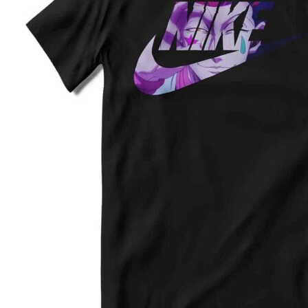
2XL
62
78
3XL
64
80
4XL
66
82
5XL
70
83
4XL
68
80