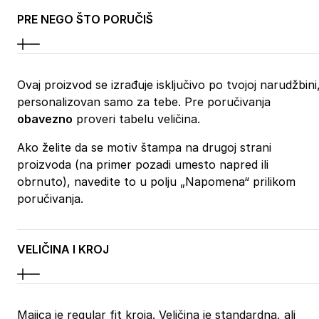
PRE NEGO ŠTO PORUČIŠ
Ovaj proizvod se izrađuje isključivo po tvojoj narudžbini
personalizovan samo za tebe. Pre poručivanja
obavezno
proveri tabelu veličina.
Ako želite da se motiv štampa na drugoj strani
proizvoda (na primer pozadi umesto napred ili
obrnuto), navedite to u polju „Napomena“ prilikom
poručivanja.
VELIČINA I KROJ
Majica je regular fit kroja. Veličina je standardna, ali