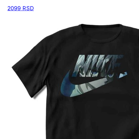
2099
RSD
Preporuka je da uzmete proizvod sličnog tipa koji 
posedujete, izmerite širinu i dužinu kao što je prika