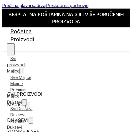
Pređi na glavni sadržaj
Preskoči na podnožje
BESPLATNA POŠTARINA NA 3 ILI VIŠE PORUČENIH
PROIZVODA
Početna
Proizvodi
Svi
proizvodi
Majice
Sve Majice
Majice
Premium
SVI PROIZVODI
Majice
Duksevi
MAJICE
Svi Duksevi
Duksevi
DUKSEVI
Premium
Duksevi
ZIMSKE KAPE