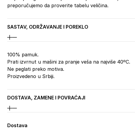
preporučujemo da proverite tabelu veličina.
SASTAV, ODRŽAVANJE I POREKLO
100% pamuk.
Prati izvrnut u mašini za pranje veša na najviše 40ºC.
Ne peglati preko motiva.
Proizvedeno u Srbiji.
DOSTAVA, ZAMENE I POVRAĆAJI
Dostava