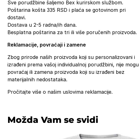
Sve porudžbine šaljemo Bex kurirskom službom.
Poštarina košta 335 RSD i plaća se gotovinom pri
dostavi.
Dostava u 2-5 radna/ih dana.
Besplatna poštarina za tri ili više poručenih proizvoda.
Reklamacije, povraćaji i zamene
Zbog prirode naših proizvoda koji su personalizovani i
izrađeni prema vašoj individualnoj porudžbini, nije mog
povraćaj ili zamena proizvoda koji su izrađeni bez
materijalnih nedostataka.
Pročitajte više o našim uslovima reklamacije.
Možda Vam se svidi