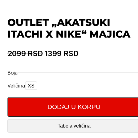
OUTLET „AKATSUKI
ITACHI X NIKE“ MAJICA
Originalna
Trenutna
2099
RSD
1399
RSD
cena
cena
Boja
je
je:
bila:
1399 RSD.
Veličina
XS
2099 RSD.
DODAJ U KORPU
Tabela veličina