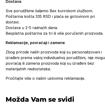
Dostava
Sve porudžbine šaljemo Bex kurirskom službom.
Poštarina košta 335 RSD i plaća se gotovinom pri
dostavi.
Dostava u 2-5 radna/ih dana.
Besplatna poštarina za tri ili više poručenih proizvoda.
Reklamacije, povraćaji i zamene
Zbog prirode naših proizvoda koji su personalizovani i
izrađeni prema vašoj individualnoj porudžbini, nije mog
povraćaj ili zamena proizvoda koji su izrađeni bez
materijalnih nedostataka.
Pročitajte više o našim uslovima reklamacije.
Možda Vam se svidi