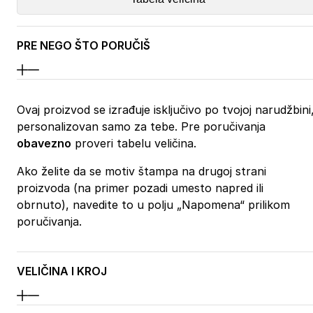
PRE NEGO ŠTO PORUČIŠ
Ovaj proizvod se izrađuje isključivo po tvojoj narudžbini
personalizovan samo za tebe. Pre poručivanja
obavezno
proveri tabelu veličina.
Ako želite da se motiv štampa na drugoj strani
proizvoda (na primer pozadi umesto napred ili
obrnuto), navedite to u polju „Napomena“ prilikom
poručivanja.
VELIČINA I KROJ