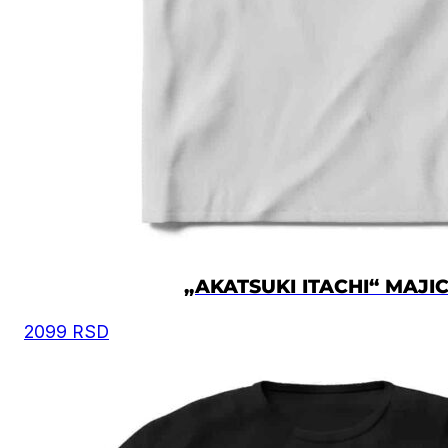
Preporuka je da uzmete proizvod sličnog tipa koji 
posedujete, izmerite širinu i dužinu kao što je prika
na slici, i na osnovu toga iz tabele odaberete
odgovarajuću veličinu.
Moguća su mala odstupanja u dimenzijama, zbog
ručnog kreiranja proizvoda.
Vrednost je izražena u centimetrima.
VELIČINA
ŠIRINA
DUŽINA
XS
50
67
„AKATSUKI ITACHI“ MAJI
S
52
69
2099
RSD
M
54
72
L
57
74