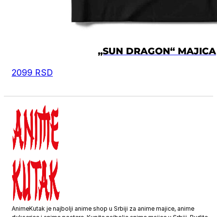
„SUN DRAGON“ MAJICA
2099
RSD
AnimeKutak je najbolji anime shop u Srbiji za anime majice, anime