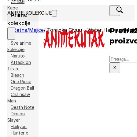
Zimske
Kape
ANIME KOLEKCIJE
Anime
kolekcije
Pretraž
Početna
/
Majice
/
„Tomioka Giyuu – Water Hashira“ Majic
proizv
Sve anime
kolekcije
Naruto
Pretraga
Attack on
×
Titan
Bleach
One Piece
Dragon Ball
Chainsaw
Man
Death Note
Demon
Slayer
Haikyuu
Hunter x