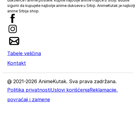
dukserice i anime postere. Kupite najbolje anime majice u Srbiji. Budite
sigurni da kupujete najbolje anime dukseve u Srbiji. AnimeKutak je najbolj
anime Srbija shop.
Tabele veličina
Kontakt
@ 2021-2026 AnimeKutak. Sva prava zadržana.
Politika privatnosti
Uslovi korišćenja
Reklamacije,
povraćaji i zamene