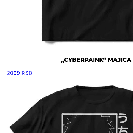
„CYBERPAINK“ MAJICA
2099
RSD