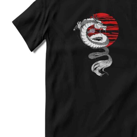
XL
60
76
2XL
62
78
3XL
64
80
4XL
66
82
5XL
70
83
4XL
68
80