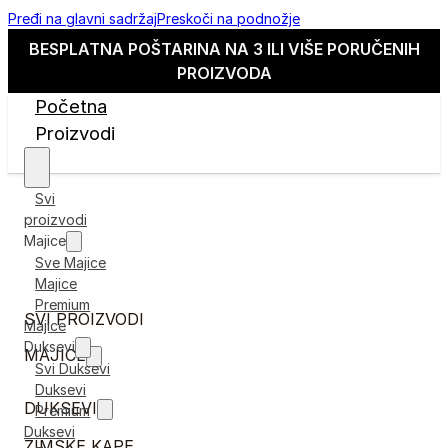
Pređi na glavni sadržaj
Preskoči na podnožje
BESPLATNA POŠTARINA NA 3 ILI VIŠE PORUČENIH
PROIZVODA
Početna
Proizvodi
Svi
proizvodi
Majice
Sve Majice
Majice
Premium
SVI PROIZVODI
Majice
Duksevi
MAJICE
Svi Duksevi
Duksevi
DUKSEVI
Premium
Duksevi
ZIMSKE KAPE