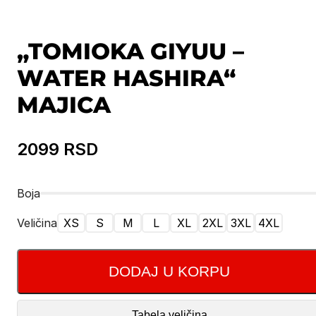
„TOMIOKA GIYUU –
WATER HASHIRA“
MAJICA
2099
RSD
Boja
Veličina
XS
S
M
L
XL
2XL
3XL
4XL
DODAJ U KORPU
Tabela veličina