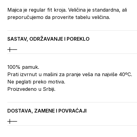
Majica je regular fit kroja. Veličina je standardna, ali
preporučujemo da proverite tabelu veličina.
SASTAV, ODRŽAVANJE I POREKLO
100% pamuk.
Prati izvrnut u mašini za pranje veša na najviše 40ºC.
Ne peglati preko motiva.
Proizvedeno u Srbiji.
DOSTAVA, ZAMENE I POVRAĆAJI