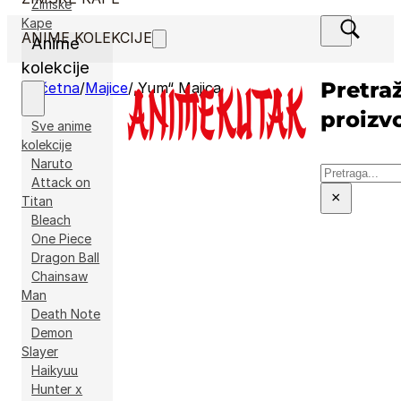
Zimske
Kape
ANIME KOLEKCIJE
Anime
kolekcije
Pretraž
Početna
/
Majice
/
„Yum“ Majica
proizv
Sve anime
kolekcije
Naruto
Pretraga
Attack on
×
Titan
Bleach
One Piece
Dragon Ball
Chainsaw
Man
Death Note
Demon
Slayer
Haikyuu
Hunter x