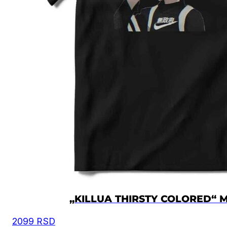
„KILLUA THIRSTY COLORED“ 
2099
RSD