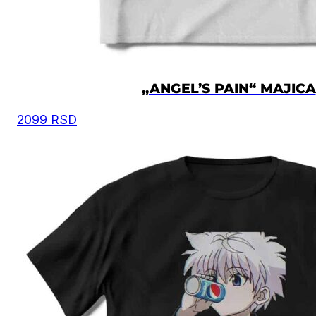
„ANGEL’S PAIN“ MAJICA
2099
RSD