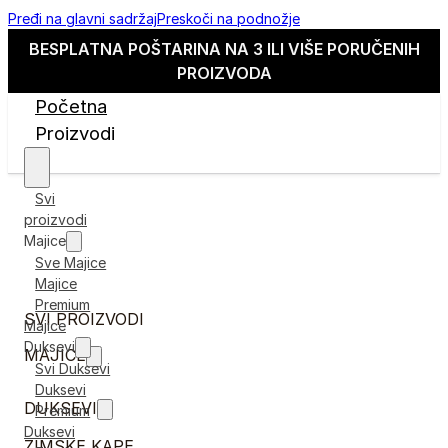
Pređi na glavni sadržaj
Preskoči na podnožje
BESPLATNA POŠTARINA NA 3 ILI VIŠE PORUČENIH
PROIZVODA
Početna
Proizvodi
Svi
proizvodi
Majice
Sve Majice
Majice
Premium
SVI PROIZVODI
Majice
Duksevi
MAJICE
Svi Duksevi
Duksevi
DUKSEVI
Premium
Duksevi
ZIMSKE KAPE