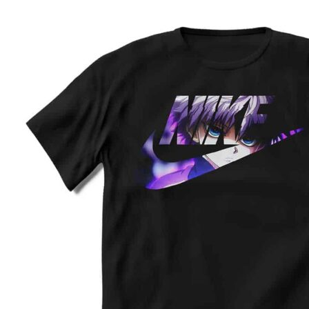
Preporuka je da uzmete proizvod sličnog tipa koji 
posedujete, izmerite širinu i dužinu kao što je prika
na slici, i na osnovu toga iz tabele odaberete
odgovarajuću veličinu.