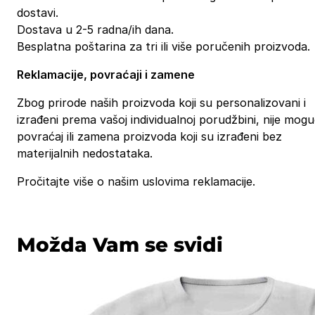
dostavi.
Dostava u 2-5 radna/ih dana.
Besplatna poštarina za tri ili više poručenih proizvoda.
Reklamacije, povraćaji i zamene
Zbog prirode naših proizvoda koji su personalizovani i
izrađeni prema vašoj individualnoj porudžbini, nije mog
povraćaj ili zamena proizvoda koji su izrađeni bez
materijalnih nedostataka.
Pročitajte više o našim uslovima reklamacije.
Možda Vam se svidi