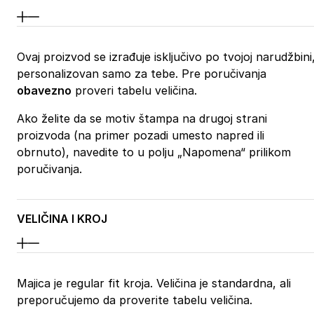
Ovaj proizvod se izrađuje isključivo po tvojoj narudžbini
personalizovan samo za tebe. Pre poručivanja
obavezno
proveri tabelu veličina.
Ako želite da se motiv štampa na drugoj strani
proizvoda (na primer pozadi umesto napred ili
obrnuto), navedite to u polju „Napomena“ prilikom
poručivanja.
VELIČINA I KROJ
Majica je regular fit kroja. Veličina je standardna, ali
preporučujemo da proverite tabelu veličina.