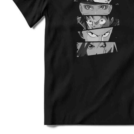
3XL
64
80
4XL
66
82
5XL
70
83
4XL
68
80