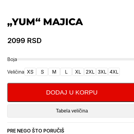
„YUM“ MAJICA
2099
RSD
Boja
Veličina
XS
S
M
L
XL
2XL
3XL
4XL
DODAJ U KORPU
Tabela veličina
PRE NEGO ŠTO PORUČIŠ