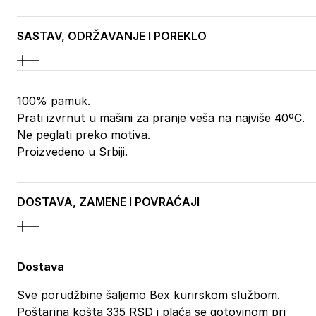
SASTAV, ODRŽAVANJE I POREKLO
100% pamuk.
Prati izvrnut u mašini za pranje veša na najviše 40ºC.
Ne peglati preko motiva.
Proizvedeno u Srbiji.
DOSTAVA, ZAMENE I POVRAĆAJI
Dostava
Sve porudžbine šaljemo Bex kurirskom službom.
Poštarina košta 335 RSD i plaća se gotovinom pri