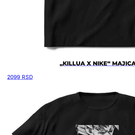
Moguća su mala odstupanja u dimenzijama, zbog
ručnog kreiranja proizvoda.
Vrednost je izražena u centimetrima.
VELIČINA
ŠIRINA
DUŽINA
XS
50
67
S
52
69
„KILLUA X NIKE“ MAJIC
2099
RSD
M
54
72
L
57
74
XL
60
76
2XL
62
78