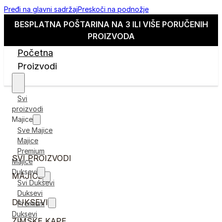
Pređi na glavni sadržaj
Preskoči na podnožje
BESPLATNA POŠTARINA NA 3 ILI VIŠE PORUČENIH
PROIZVODA
Početna
Proizvodi
Svi
proizvodi
Majice
Sve Majice
Majice
Premium
SVI PROIZVODI
Majice
Duksevi
MAJICE
Svi Duksevi
Duksevi
DUKSEVI
Premium
Duksevi
ZIMSKE KAPE