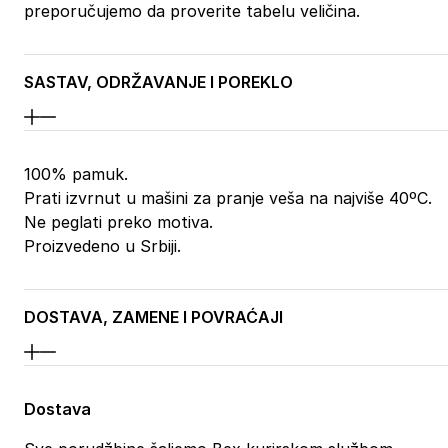
preporučujemo da proverite tabelu veličina.
SASTAV, ODRŽAVANJE I POREKLO
100% pamuk.
Prati izvrnut u mašini za pranje veša na najviše 40ºC.
Ne peglati preko motiva.
Proizvedeno u Srbiji.
DOSTAVA, ZAMENE I POVRAĆAJI
Dostava