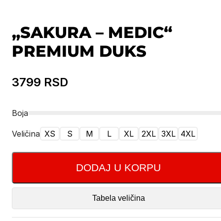
„SAKURA – MEDIC“
PREMIUM DUKS
3799
RSD
Boja
Veličina
XS
S
M
L
XL
2XL
3XL
4XL
DODAJ U KORPU
Tabela veličina