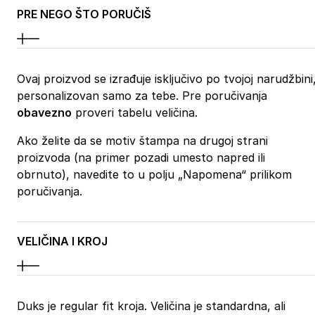
PRE NEGO ŠTO PORUČIŠ
Ovaj proizvod se izrađuje isključivo po tvojoj narudžbini
personalizovan samo za tebe. Pre poručivanja
obavezno
proveri tabelu veličina.
Ako želite da se motiv štampa na drugoj strani
proizvoda (na primer pozadi umesto napred ili
obrnuto), navedite to u polju „Napomena“ prilikom
poručivanja.
VELIČINA I KROJ
Duks je regular fit kroja. Veličina je standardna, ali