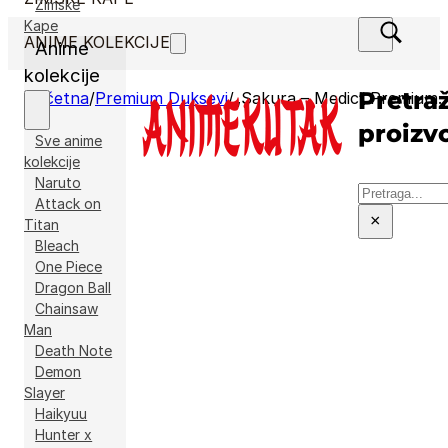
Zimske
Kape
ANIME KOLEKCIJE
Anime
kolekcije
Pretraž
Početna
/
Premium Duksevi
/
„Sakura – Medic“ Premium Duks
proizv
Sve anime
kolekcije
Naruto
Pretraga
Attack on
×
Titan
Bleach
One Piece
Dragon Ball
Chainsaw
Man
Death Note
Demon
Slayer
Haikyuu
Hunter x