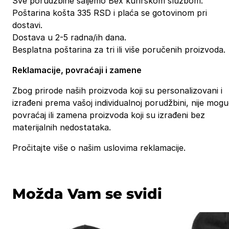
Sve porudžbine šaljemo Bex kurirskom službom.
Poštarina košta 335 RSD i plaća se gotovinom pri
dostavi.
Dostava u 2-5 radna/ih dana.
Besplatna poštarina za tri ili više poručenih proizvoda.
Reklamacije, povraćaji i zamene
Zbog prirode naših proizvoda koji su personalizovani i
izrađeni prema vašoj individualnoj porudžbini, nije mog
povraćaj ili zamena proizvoda koji su izrađeni bez
materijalnih nedostataka.
Pročitajte više o našim uslovima reklamacije.
Možda Vam se svidi