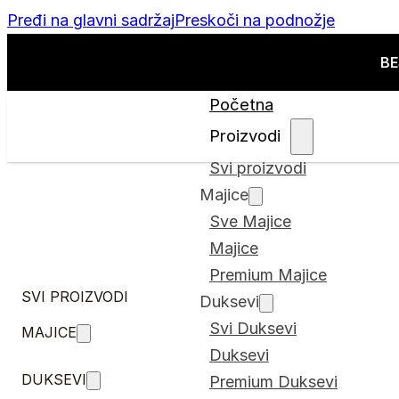
Pređi na glavni sadržaj
Preskoči na podnožje
BE
Početna
Proizvodi
Svi proizvodi
Majice
Sve Majice
Majice
Premium Majice
SVI PROIZVODI
Duksevi
Svi Duksevi
MAJICE
Duksevi
DUKSEVI
Premium Duksevi