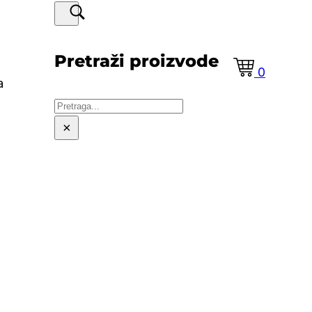
Pretraži proizvode
0
a
Pretraga
×