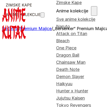
Zimske Kape
ZIMSKE KAPE
Anime kolekcije
ANIME KOLEKCIJE
Sve anime kolekcije
Naruto
Početna
/
Premium Majice
/
„Berserker“ Premium Majic
Attack on Titan
Bleach
One Piece
Dragon Ball
Chainsaw Man
Death Note
Demon Slayer
Haikyuu
Hunter x Hunter
Jujutsu Kaisen
Tokyo Revengers