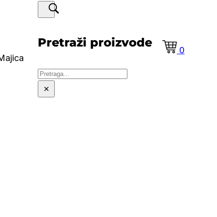
Pretraži proizvode
0
Majica
Pretraga
×