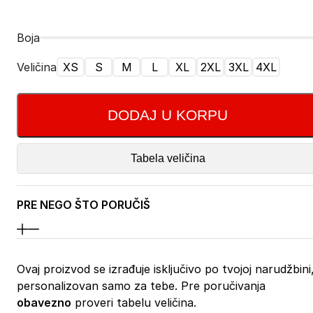
Boja
Veličina
XS
S
M
L
XL
2XL
3XL
4XL
DODAJ U KORPU
Tabela veličina
PRE NEGO ŠTO PORUČIŠ
Ovaj proizvod se izrađuje isključivo po tvojoj narudžbini
personalizovan samo za tebe. Pre poručivanja
obavezno
proveri tabelu veličina.