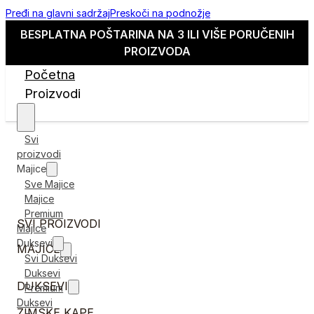
Pređi na glavni sadržaj
Preskoči na podnožje
BESPLATNA POŠTARINA NA 3 ILI VIŠE PORUČENIH
PROIZVODA
Početna
Proizvodi
Svi
proizvodi
Majice
Sve Majice
Majice
Premium
SVI PROIZVODI
Majice
Duksevi
MAJICE
Svi Duksevi
Duksevi
DUKSEVI
Premium
Duksevi
ZIMSKE KAPE