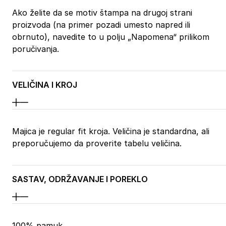
Ako želite da se motiv štampa na drugoj strani
proizvoda (na primer pozadi umesto napred ili
obrnuto), navedite to u polju „Napomena“ prilikom
poručivanja.
VELIČINA I KROJ
Majica je regular fit kroja. Veličina je standardna, ali
preporučujemo da proverite tabelu veličina.
SASTAV, ODRŽAVANJE I POREKLO
100% pamuk.