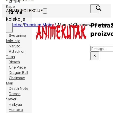
Zimske
Kape
ANIME KOLEKCIJE
Anime
kolekcije
Pretraž
Početna
/
Premium Majice
/
„Man of Chainsaw“ Premium Majica
proizv
Sve anime
kolekcije
Naruto
Pretraga
Attack on
×
Titan
Bleach
One Piece
Dragon Ball
Chainsaw
Man
Death Note
Demon
Slayer
Haikyuu
Hunter x