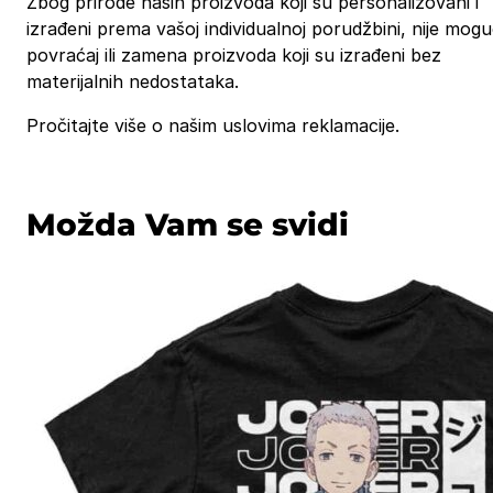
Zbog prirode naših proizvoda koji su personalizovani i
izrađeni prema vašoj individualnoj porudžbini, nije mog
povraćaj ili zamena proizvoda koji su izrađeni bez
materijalnih nedostataka.
Pročitajte više o našim uslovima reklamacije.
Možda Vam se svidi