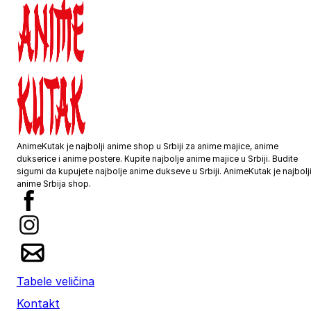
M
54
72
L
57
74
XL
60
76
2XL
62
78
AnimeKutak je najbolji anime shop u Srbiji za anime majice, anime
dukserice i anime postere. Kupite najbolje anime majice u Srbiji. Budite
3XL
64
80
sigurni da kupujete najbolje anime dukseve u Srbiji. AnimeKutak je najbolj
anime Srbija shop.
4XL
66
82
5XL
70
83
4XL
68
80
Tabele veličina
Kontakt