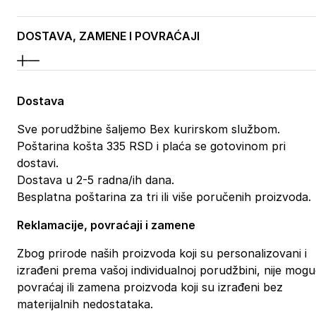
DOSTAVA, ZAMENE I POVRAĆAJI
Dostava
Sve porudžbine šaljemo Bex kurirskom službom.
Poštarina košta 335 RSD i plaća se gotovinom pri
dostavi.
Dostava u 2-5 radna/ih dana.
Besplatna poštarina za tri ili više poručenih proizvoda.
Reklamacije, povraćaji i zamene
Zbog prirode naših proizvoda koji su personalizovani i
izrađeni prema vašoj individualnoj porudžbini, nije mog
povraćaj ili zamena proizvoda koji su izrađeni bez
materijalnih nedostataka.