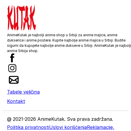
Preporuka je da uzmete proizvod sličnog tipa koji 
posedujete, izmerite širinu i dužinu kao što je prika
na slici, i na osnovu toga iz tabele odaberete
odgovarajuću veličinu.
Moguća su mala odstupanja u dimenzijama, zbog
AnimeKutak je najbolji anime shop u Srbiji za anime majice, anime
ručnog kreiranja proizvoda.
dukserice i anime postere. Kupite najbolje anime majice u Srbiji. Budite
Vrednost je izražena u centimetrima.
sigurni da kupujete najbolje anime dukseve u Srbiji. AnimeKutak je najbolj
anime Srbija shop.
VELIČINA
ŠIRINA
DUŽINA
XS
50
67
S
52
69
Tabele veličina
Kontakt
M
54
72
L
57
74
@ 2021-2026 AnimeKutak. Sva prava zadržana.
Politika privatnosti
Uslovi korišćenja
Reklamacije,