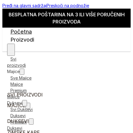
Pređi na glavni sadržaj
Preskoči na podnožje
BESPLATNA POŠTARINA NA 3 ILI VIŠE PORUČENIH
PROIZVODA
Početna
Proizvodi
Svi
proizvodi
Majice
Sve Majice
Majice
Premium
SVI PROIZVODI
Majice
Duksevi
MAJICE
Svi Duksevi
Duksevi
DUKSEVI
Premium
Duksevi
ZIMSKE KAPE