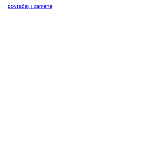
XL
60
76
povraćaji i zamene
2XL
62
78
3XL
64
80
4XL
66
82
5XL
70
83
4XL
68
80