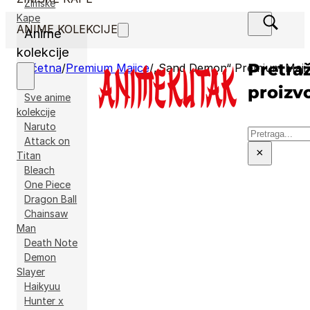
Zimske
Kape
ANIME KOLEKCIJE
Anime
kolekcije
Pretraž
Početna
/
Premium Majice
/
„Sand Demon“ Premium Majica
proizv
Sve anime
kolekcije
Naruto
Pretraga
Attack on
×
Titan
Bleach
One Piece
Dragon Ball
Chainsaw
Man
Death Note
Demon
Slayer
Haikyuu
Hunter x