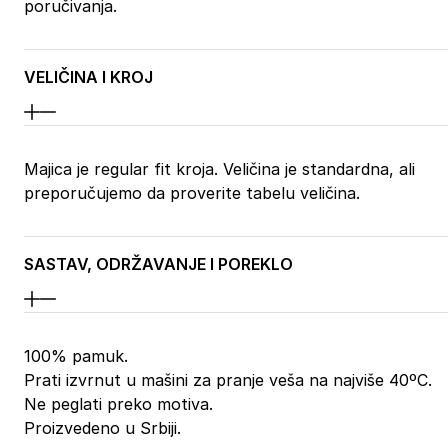
poručivanja.
VELIČINA I KROJ
Majica je regular fit kroja. Veličina je standardna, ali
preporučujemo da proverite tabelu veličina.
SASTAV, ODRŽAVANJE I POREKLO
100% pamuk.
Prati izvrnut u mašini za pranje veša na najviše 40ºC.
Ne peglati preko motiva.
Proizvedeno u Srbiji.