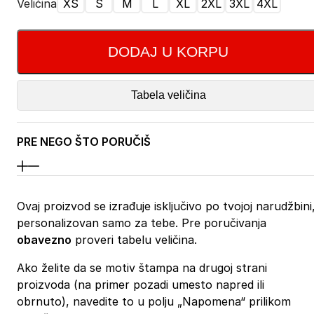
Veličina
XS
S
M
L
XL
2XL
3XL
4XL
DODAJ U KORPU
Tabela veličina
PRE NEGO ŠTO PORUČIŠ
Ovaj proizvod se izrađuje isključivo po tvojoj narudžbini
personalizovan samo za tebe. Pre poručivanja
obavezno
proveri tabelu veličina.
Ako želite da se motiv štampa na drugoj strani
proizvoda (na primer pozadi umesto napred ili
obrnuto), navedite to u polju „Napomena“ prilikom