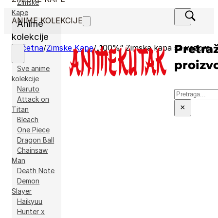
Zimske
Kape
ANIME KOLEKCIJE
Anime
kolekcije
Pretraž
Početna
/
Zimske Kape
/
„100%“ Zimska kapa sa vezom
proizv
Sve anime
kolekcije
Naruto
Pretraga
Attack on
×
Titan
Bleach
One Piece
Dragon Ball
Chainsaw
Man
Death Note
Demon
Slayer
Haikyuu
Hunter x