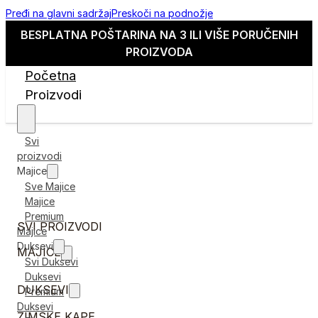
Pređi na glavni sadržaj
Preskoči na podnožje
BESPLATNA POŠTARINA NA 3 ILI VIŠE PORUČENIH
PROIZVODA
Početna
Proizvodi
Svi
proizvodi
Majice
Sve Majice
Majice
Premium
SVI PROIZVODI
Majice
Duksevi
MAJICE
Svi Duksevi
Duksevi
DUKSEVI
Premium
Duksevi
ZIMSKE KAPE