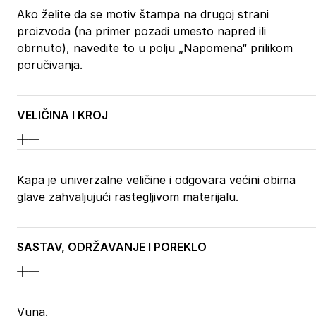
Ako želite da se motiv štampa na drugoj strani
proizvoda (na primer pozadi umesto napred ili
obrnuto), navedite to u polju „Napomena“ prilikom
poručivanja.
VELIČINA I KROJ
Kapa je univerzalne veličine i odgovara većini obima
glave zahvaljujući rastegljivom materijalu.
SASTAV, ODRŽAVANJE I POREKLO
Vuna.