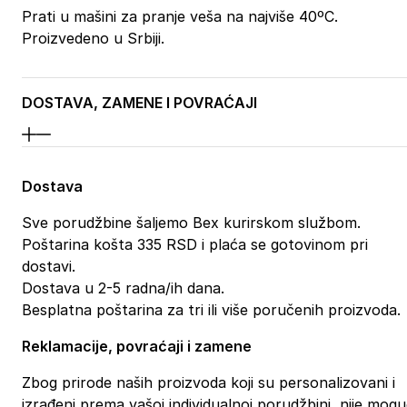
Prati u mašini za pranje veša na najviše 40ºC.
Proizvedeno u Srbiji.
DOSTAVA, ZAMENE I POVRAĆAJI
Dostava
Sve porudžbine šaljemo Bex kurirskom službom.
Poštarina košta 335 RSD i plaća se gotovinom pri
dostavi.
Dostava u 2-5 radna/ih dana.
Besplatna poštarina za tri ili više poručenih proizvoda.
Reklamacije, povraćaji i zamene
Zbog prirode naših proizvoda koji su personalizovani i
izrađeni prema vašoj individualnoj porudžbini, nije mog