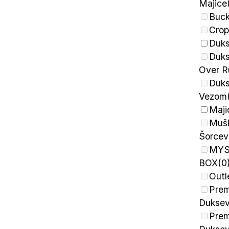
Majice
Buck
Crop
Duks
Duks
Over R
Duks
Vezom
Maji
Muš
Šorcev
MYS
BOX
(0
Outl
Prem
Duksev
Pre