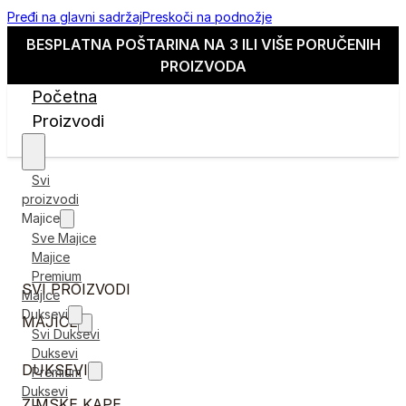
Pređi na glavni sadržaj
Preskoči na podnožje
BESPLATNA POŠTARINA NA 3 ILI VIŠE PORUČENIH
PROIZVODA
Početna
Proizvodi
Svi
proizvodi
Majice
Sve Majice
Majice
Premium
SVI PROIZVODI
Majice
Duksevi
MAJICE
Svi Duksevi
Duksevi
DUKSEVI
Premium
Duksevi
ZIMSKE KAPE