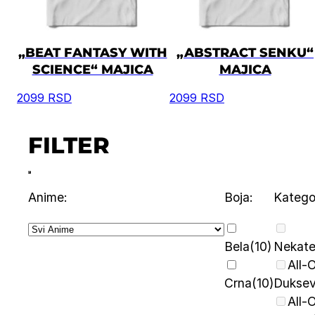
„BEAT FANTASY WITH
„ABSTRACT SENKU“
SCIENCE“ MAJICA
MAJICA
2099
RSD
2099
RSD
FILTER
Anime:
Boja:
Kategor
Bela
(10)
Nekate
All-
Crna
(10)
Duksev
All-