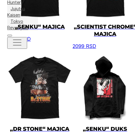
Hunter
Jujutsu
Kaisen
Tokyo
„SENKU“ MAJICA
„SCIENTIST CHROME
Revengers
MAJICA
2099
RSD
2099
RSD
„DR STONE“ MAJICA
„SENKU“ DUKS