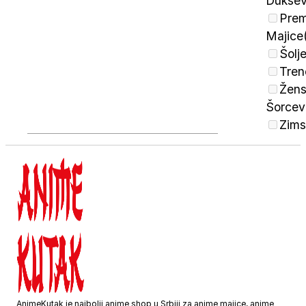
Duksev
Pre
Majice
Šolj
Tren
Žens
Šorcev
Zims
AnimeKutak je najbolji anime shop u Srbiji za anime majice, anime