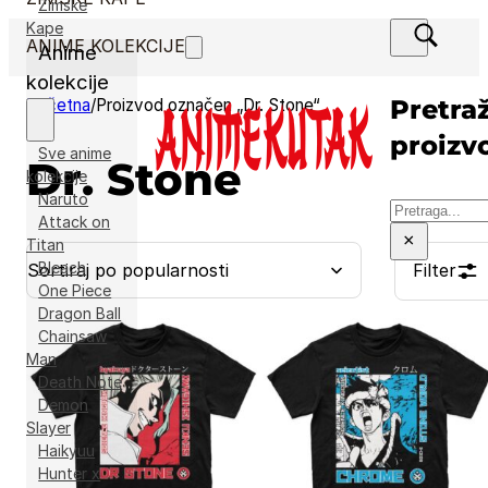
Zimske
Kape
ANIME KOLEKCIJE
Anime
kolekcije
Pretraž
Početna
/
Proizvod označen „Dr. Stone“
proizv
Sve anime
Dr. Stone
kolekcije
Naruto
Pretraga
Attack on
×
Titan
Bleach
Filter
One Piece
Dragon Ball
Chainsaw
Man
Death Note
Demon
Slayer
Haikyuu
Hunter x