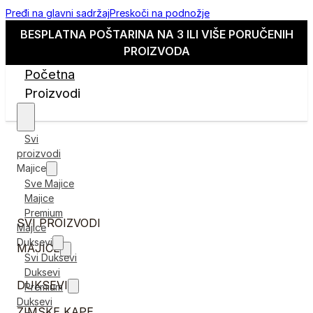
Pređi na glavni sadržaj
Preskoči na podnožje
BESPLATNA POŠTARINA NA 3 ILI VIŠE PORUČENIH
PROIZVODA
Početna
Proizvodi
Svi
proizvodi
Majice
Sve Majice
Majice
Premium
SVI PROIZVODI
Majice
Duksevi
MAJICE
Svi Duksevi
Duksevi
DUKSEVI
Premium
Duksevi
ZIMSKE KAPE