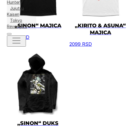
Hunter
Jujutsu
Kaisen
Tokyo
„SINON“ MAJICA
„KIRITO & ASUNA“
Revengers
MAJICA
2099
RSD
2099
RSD
„SINON“ DUKS