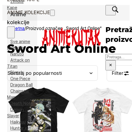
Zimske
Kape
ANIME KOLEKCIJE
Anime
kolekcije
Pretraž
Početna
/
Proizvod označen „Sword Art Online“
proizv
Sve anime
Sword Art Online
kolekcije
Naruto
Pretraga
Attack on
×
Titan
Bleach
Filter
One Piece
Dragon Ball
Chainsaw
Man
Death Note
Demon
Slayer
Haikyuu
Hunter x