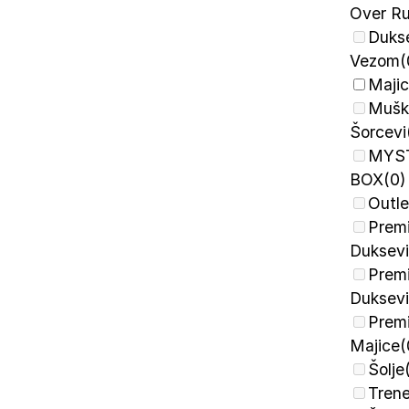
Over R
Dukse
Vezom
(
Maji
Mušk
Šorcevi
MYS
BOX
(0)
Outle
Prem
Duksevi
Prem
Duksevi
Prem
Majice
(
Šolje
Trene