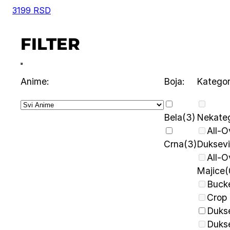
3199
RSD
FILTER
Anime:
Boja:
Kategori
Bela
(3)
Nekateg
All-O
Crna
(3)
Duksevi
All-O
Majice
(
Buck
Crop
Duks
Dukse