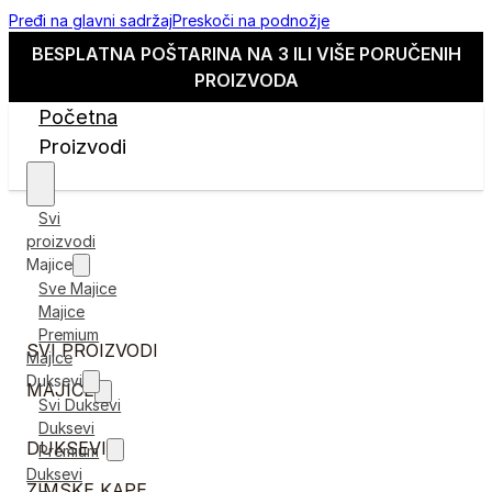
Pređi na glavni sadržaj
Preskoči na podnožje
BESPLATNA POŠTARINA NA 3 ILI VIŠE PORUČENIH
PROIZVODA
Početna
Proizvodi
Svi
proizvodi
Majice
Sve Majice
Majice
Premium
SVI PROIZVODI
Majice
Duksevi
MAJICE
Svi Duksevi
Duksevi
DUKSEVI
Premium
Duksevi
ZIMSKE KAPE