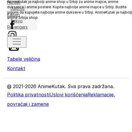
AnimeKutak je najbolji anime shop u Srbiji za anime majice, anime
Hunter
dukserice i anime postere. Kupite najbolje anime majice u Srbiji. Budite
Jujutsu
sigurni da kupujete najbolje anime dukseve u Srbiji. AnimeKutak je najbolj
Kaisen
anime Srbija shop.
Tokyo
Revengers
Tabele veličina
Kontakt
@ 2021-2026 AnimeKutak. Sva prava zadržana.
Politika privatnosti
Uslovi korišćenja
Reklamacije,
povraćaji i zamene