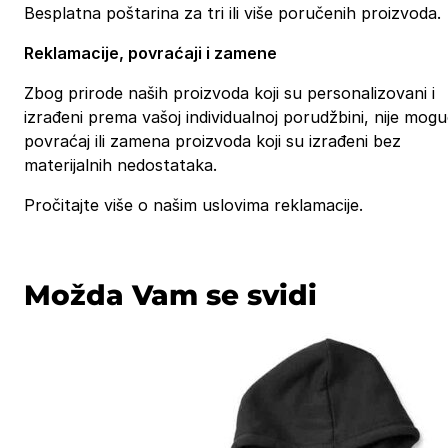
Besplatna poštarina za tri ili više poručenih proizvoda.
Reklamacije, povraćaji i zamene
Zbog prirode naših proizvoda koji su personalizovani i
izrađeni prema vašoj individualnoj porudžbini, nije mog
povraćaj ili zamena proizvoda koji su izrađeni bez
materijalnih nedostataka.
Pročitajte više o našim uslovima reklamacije.
Možda Vam se svidi