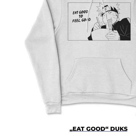
Vrednost je izražena u centimetrima.
DUŽINA
VELIČINA
ŠIRINA
DUŽINA
RUKAVA
XS
56
60.5
58
S
58
63.5
59
M
60.5
66.5
60
L
63
69.5
61
XL
67
72.5
62
2XL
71
76.5
64
„EAT GOOD“ DUKS
3XL
74
79
65