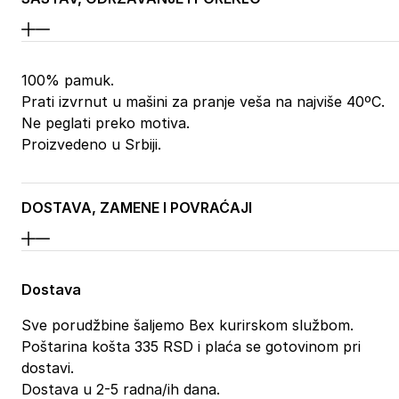
100% pamuk.
Prati izvrnut u mašini za pranje veša na najviše 40ºC.
Ne peglati preko motiva.
Proizvedeno u Srbiji.
DOSTAVA, ZAMENE I POVRAĆAJI
Dostava
Sve porudžbine šaljemo Bex kurirskom službom.
Poštarina košta 335 RSD i plaća se gotovinom pri
dostavi.
Dostava u 2-5 radna/ih dana.