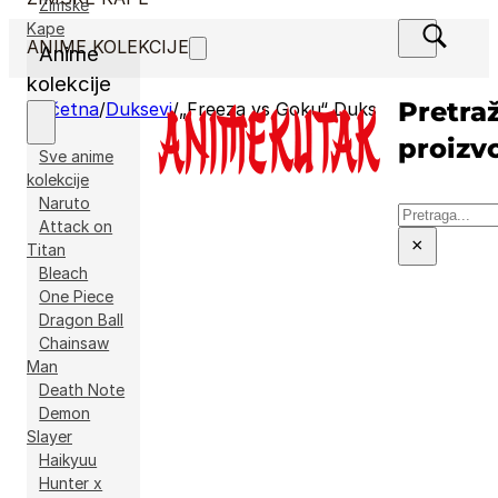
Zimske
Kape
ANIME KOLEKCIJE
Anime
kolekcije
Pretraž
Početna
/
Duksevi
/
„Freeza vs Goku“ Duks
proizv
Sve anime
kolekcije
Naruto
Pretraga
Attack on
×
Titan
Bleach
One Piece
Dragon Ball
Chainsaw
Man
Death Note
Demon
Slayer
Haikyuu
Hunter x