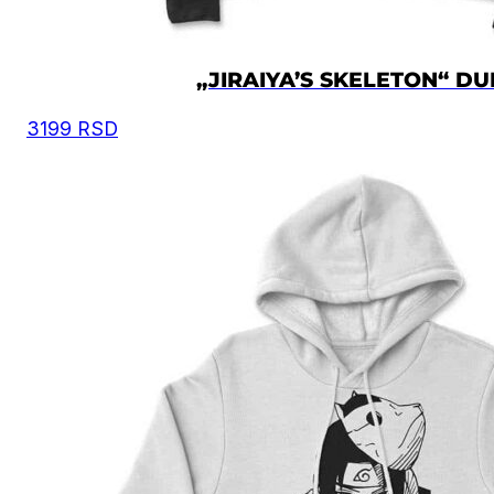
„JIRAIYA’S SKELETON“ DU
3199
RSD