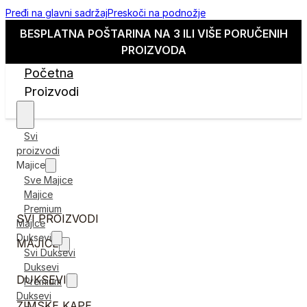
Pređi na glavni sadržaj
Preskoči na podnožje
BESPLATNA POŠTARINA NA 3 ILI VIŠE PORUČENIH
PROIZVODA
Početna
Proizvodi
Svi
proizvodi
Majice
Sve Majice
Majice
Premium
SVI PROIZVODI
Majice
Duksevi
MAJICE
Svi Duksevi
Duksevi
DUKSEVI
Premium
Duksevi
ZIMSKE KAPE