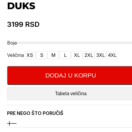
DUKS
3199
RSD
Boja
Veličina
XS
S
M
L
XL
2XL
3XL
4XL
DODAJ U KORPU
Tabela veličina
PRE NEGO ŠTO PORUČIŠ