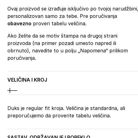
Ovaj proizvod se izrađuje isključivo po tvojoj narudžbini
personalizovan samo za tebe. Pre poručivanja
obavezno
proveri tabelu veličina.
Ako želite da se motiv štampa na drugoj strani
proizvoda (na primer pozadi umesto napred ili
obrnuto), navedite to u polju „Napomena“ prilikom
poručivanja.
VELIČINA I KROJ
Duks je regular fit kroja. Veličina je standardna, ali
preporučujemo da proverite tabelu veličina.
SASTAV, ODRŽAVANJE I POREKLO