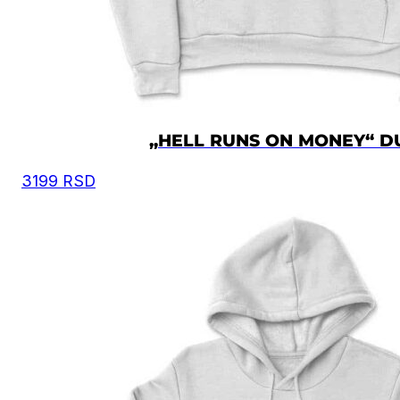
„HELL RUNS ON MONEY“ D
3199
RSD
Preporuka je da uzmete proizvod sličnog tipa koji 
posedujete, izmerite kao što je prikazano na slici, i
osnovu toga iz tabele odaberete odgovarajuću velič
Moguća su mala odstupanja u dimenzijama, zbog
ručnog kreiranja proizvoda.