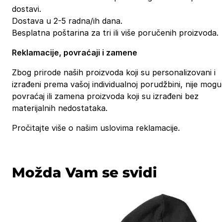
dostavi.
Dostava u 2-5 radna/ih dana.
Besplatna poštarina za tri ili više poručenih proizvoda.
Reklamacije, povraćaji i zamene
Zbog prirode naših proizvoda koji su personalizovani i
izrađeni prema vašoj individualnoj porudžbini, nije mog
povraćaj ili zamena proizvoda koji su izrađeni bez
materijalnih nedostataka.
Pročitajte više o našim uslovima reklamacije.
Možda Vam se svidi