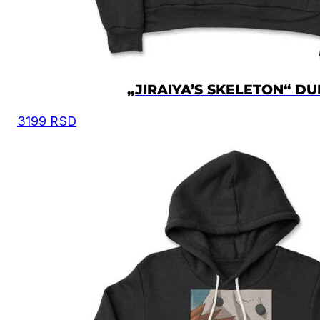
„JIRAIYA’S SKELETON“ DU
3199
RSD