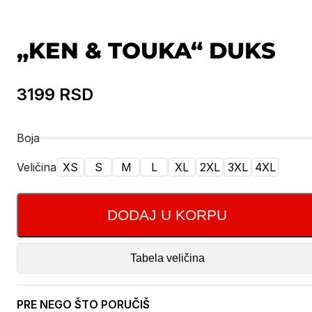
„KEN & TOUKA“ DUKS
3199
RSD
Boja
Veličina
XS
S
M
L
XL
2XL
3XL
4XL
DODAJ U KORPU
Tabela veličina
PRE NEGO ŠTO PORUČIŠ