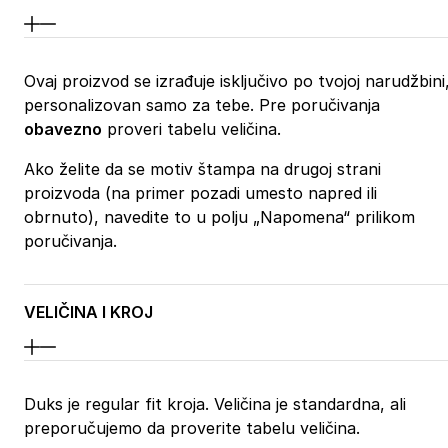
Ovaj proizvod se izrađuje isključivo po tvojoj narudžbini
personalizovan samo za tebe. Pre poručivanja
obavezno
proveri tabelu veličina.
Ako želite da se motiv štampa na drugoj strani
proizvoda (na primer pozadi umesto napred ili
obrnuto), navedite to u polju „Napomena“ prilikom
poručivanja.
VELIČINA I KROJ
Duks je regular fit kroja. Veličina je standardna, ali
preporučujemo da proverite tabelu veličina.