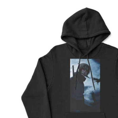
Preporuka je da uzmete proizvod sličnog tipa koji 
posedujete, izmerite kao što je prikazano na slici, i