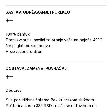
SASTAV, ODRŽAVANJE I POREKLO
100% pamuk.
Prati izvrnut u mašini za pranje veša na najviše 40ºC.
Ne peglati preko motiva.
Proizvedeno u Srbiji.
DOSTAVA, ZAMENE I POVRAĆAJI
Dostava
Sve porudžbine šaljemo Bex kurirskom službom.
Poštarina košta 335 RSD i plaća se gotovinom pri