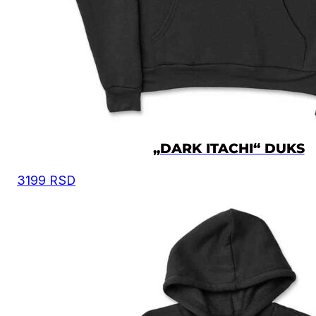
osnovu toga iz tabele odaberete odgovarajuću velič
Moguća su mala odstupanja u dimenzijama, zbog
ručnog kreiranja proizvoda.
Vrednost je izražena u centimetrima.
DUŽINA
VELIČINA
ŠIRINA
DUŽINA
RUKAVA
XS
56
60.5
58
„DARK ITACHI“ DUKS
3199
RSD
S
58
63.5
59
M
60.5
66.5
60
L
63
69.5
61
XL
67
72.5
62