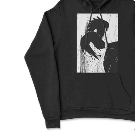
2XL
71
76.5
64
3XL
74
79
65