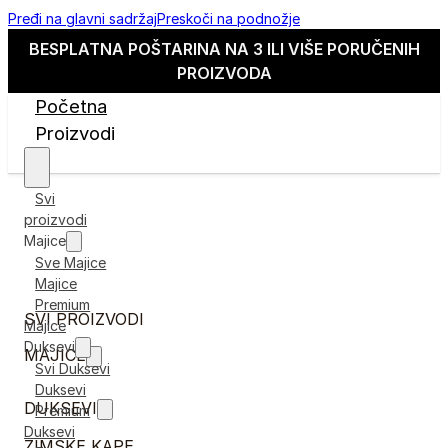
Pređi na glavni sadržaj
Preskoči na podnožje
BESPLATNA POŠTARINA NA 3 ILI VIŠE PORUČENIH
PROIZVODA
Početna
Proizvodi
Svi
proizvodi
Majice
Sve Majice
Majice
Premium
SVI PROIZVODI
Majice
Duksevi
MAJICE
Svi Duksevi
Duksevi
DUKSEVI
Premium
Duksevi
ZIMSKE KAPE