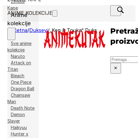
Zimske
Kape
ANIME KOLEKCIJE
Anime
kolekcije
Pretraž
Početna
/
Duksevi
/
„Ken & Touka“ Duks
proizv
Sve anime
kolekcije
Naruto
Pretraga
Attack on
×
Titan
Bleach
One Piece
Dragon Ball
Chainsaw
Man
Death Note
Demon
Slayer
Haikyuu
Hunter x