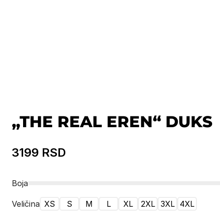
„THE REAL EREN“ DUKS
3199
RSD
Boja
Veličina
XS
S
M
L
XL
2XL
3XL
4XL