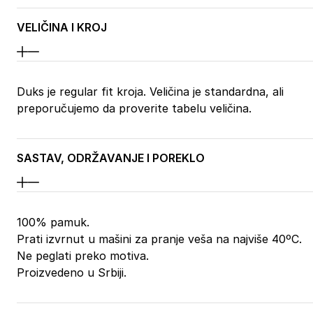
VELIČINA I KROJ
Duks je regular fit kroja. Veličina je standardna, ali
preporučujemo da proverite tabelu veličina.
SASTAV, ODRŽAVANJE I POREKLO
100% pamuk.
Prati izvrnut u mašini za pranje veša na najviše 40ºC.
Ne peglati preko motiva.
Proizvedeno u Srbiji.