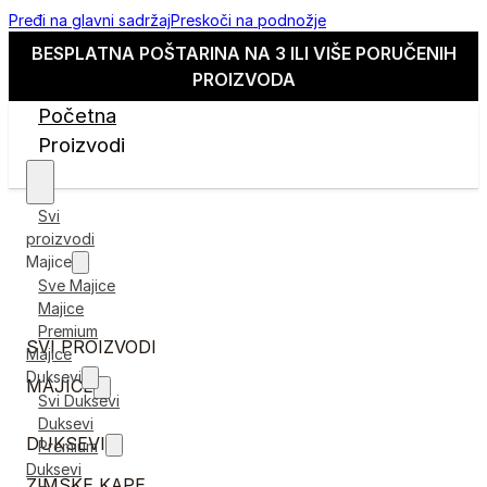
Pređi na glavni sadržaj
Preskoči na podnožje
BESPLATNA POŠTARINA NA 3 ILI VIŠE PORUČENIH
PROIZVODA
Početna
Proizvodi
Svi
proizvodi
Majice
Sve Majice
Majice
Premium
SVI PROIZVODI
Majice
Duksevi
MAJICE
Svi Duksevi
Duksevi
DUKSEVI
Premium
Duksevi
ZIMSKE KAPE