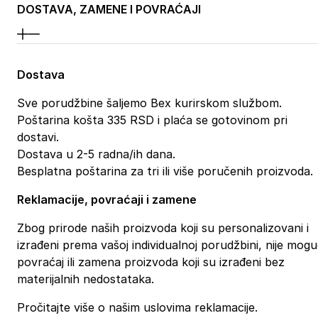
DOSTAVA, ZAMENE I POVRAĆAJI
Dostava
Sve porudžbine šaljemo Bex kurirskom službom.
Poštarina košta 335 RSD i plaća se gotovinom pri
dostavi.
Dostava u 2-5 radna/ih dana.
Besplatna poštarina za tri ili više poručenih proizvoda.
Reklamacije, povraćaji i zamene
Zbog prirode naših proizvoda koji su personalizovani i
izrađeni prema vašoj individualnoj porudžbini, nije mog
povraćaj ili zamena proizvoda koji su izrađeni bez
materijalnih nedostataka.
Pročitajte više o našim uslovima reklamacije.