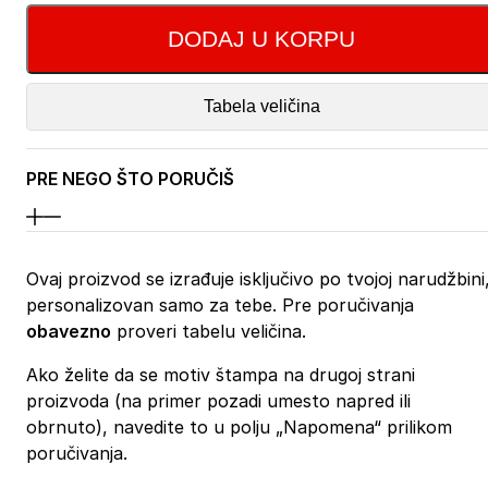
DODAJ U KORPU
Tabela veličina
PRE NEGO ŠTO PORUČIŠ
Ovaj proizvod se izrađuje isključivo po tvojoj narudžbini
personalizovan samo za tebe. Pre poručivanja
obavezno
proveri tabelu veličina.
Ako želite da se motiv štampa na drugoj strani
proizvoda (na primer pozadi umesto napred ili
obrnuto), navedite to u polju „Napomena“ prilikom
poručivanja.