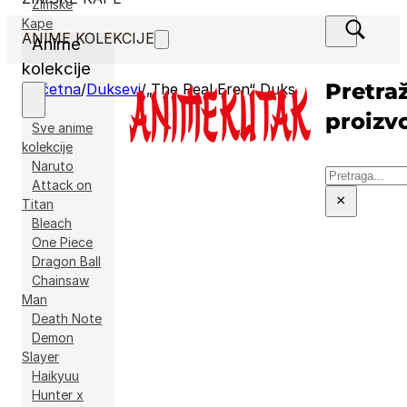
Zimske
Kape
ANIME KOLEKCIJE
Anime
kolekcije
Pretraž
Početna
/
Duksevi
/
„The Real Eren“ Duks
proizv
Sve anime
kolekcije
Naruto
Pretraga
Attack on
×
Titan
Bleach
One Piece
Dragon Ball
Chainsaw
Man
Death Note
Demon
Slayer
Haikyuu
Hunter x