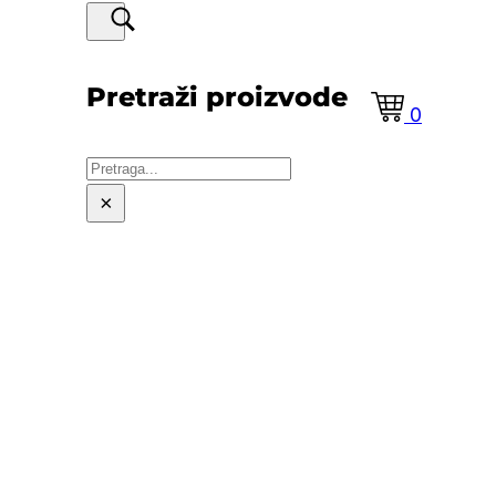
Pretraži proizvode
0
Pretraga
×