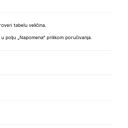
overi tabelu veličina.
o u polju „Napomena“ prilikom poručivanja.