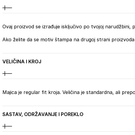
Ovaj proizvod se izrađuje isključivo po tvojoj narudžbini
Ako želite da se motiv štampa na drugoj strani proizvoda
VELIČINA I KROJ
Majica je regular fit kroja. Veličina je standardna, ali pr
SASTAV, ODRŽAVANJE I POREKLO