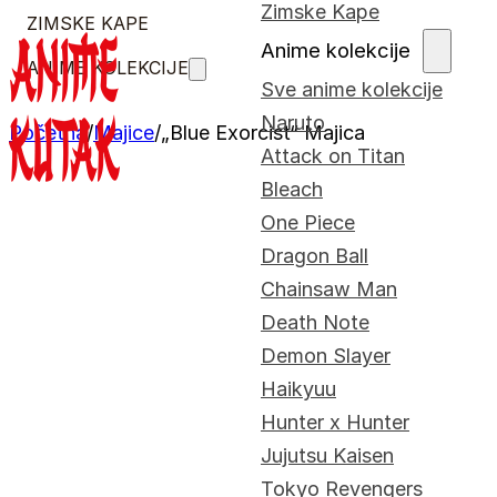
Zimske Kape
ZIMSKE KAPE
Anime kolekcije
ANIME KOLEKCIJE
Sve anime kolekcije
Naruto
Početna
/
Majice
/
„Blue Exorcist“ Majica
Attack on Titan
Bleach
One Piece
Dragon Ball
Chainsaw Man
Death Note
Demon Slayer
Haikyuu
Hunter x Hunter
Jujutsu Kaisen
Tokyo Revengers