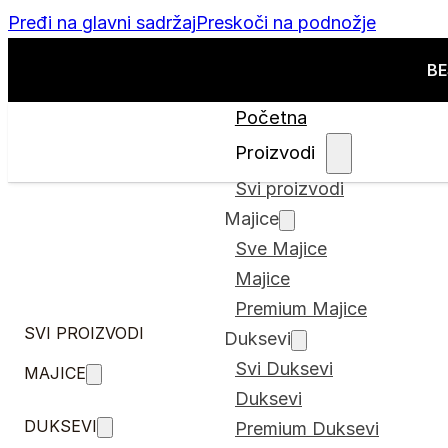
Pređi na glavni sadržaj
Preskoči na podnožje
BE
Početna
Proizvodi
Svi proizvodi
Majice
Sve Majice
Majice
Premium Majice
SVI PROIZVODI
Duksevi
Svi Duksevi
MAJICE
Duksevi
DUKSEVI
Premium Duksevi