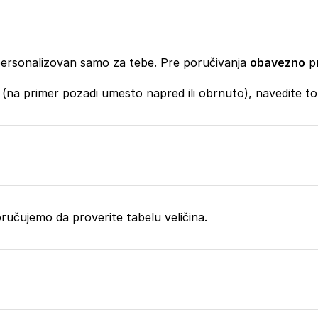
, personalizovan samo za tebe. Pre poručivanja
obavezno
pr
 (na primer pozadi umesto napred ili obrnuto), navedite t
eporučujemo da proverite tabelu veličina.