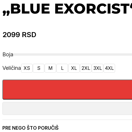
„BLUE EXORCIST
2099
RSD
Boja
Veličina
XS
S
M
L
XL
2XL
3XL
4XL
PRE NEGO ŠTO PORUČIŠ