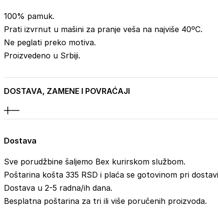
100% pamuk.
Prati izvrnut u mašini za pranje veša na najviše 40ºC.
Ne peglati preko motiva.
Proizvedeno u Srbiji.
DOSTAVA, ZAMENE I POVRAĆAJI
Dostava
Sve porudžbine šaljemo Bex kurirskom službom.
Poštarina košta 335 RSD i plaća se gotovinom pri dostavi
Dostava u 2-5 radna/ih dana.
Besplatna poštarina za tri ili više poručenih proizvoda.