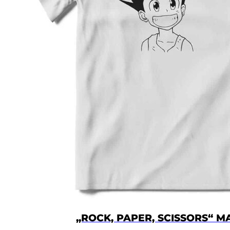
VELIČINA
ŠIRINA
DUŽINA
XS
50
67
S
52
69
M
54
72
L
57
74
XL
60
76
2XL
62
78
3XL
64
80
4XL
66
82
„ROCK, PAPER, SCISSORS“ M