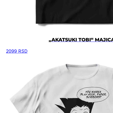
„AKATSUKI TOBI“ MAJIC
2099
RSD
Preporuka je da uzmete proizvod sličnog tipa koji 
posedujete, izmerite širinu i dužinu kao što je prika
na slici, i na osnovu toga iz tabele odaberete
odgovarajuću veličinu.
Moguća su mala odstupanja u dimenzijama, zbog
ručnog kreiranja proizvoda.
Vrednost je izražena u centimetrima.