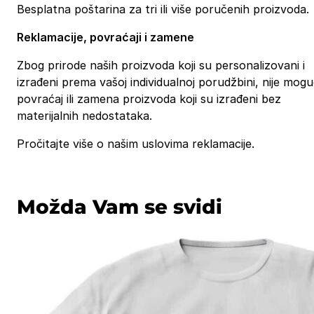
Besplatna poštarina za tri ili više poručenih proizvoda.
Reklamacije, povraćaji i zamene
Zbog prirode naših proizvoda koji su personalizovani i
izrađeni prema vašoj individualnoj porudžbini, nije mog
povraćaj ili zamena proizvoda koji su izrađeni bez
materijalnih nedostataka.
Pročitajte više o našim uslovima reklamacije.
Možda Vam se svidi