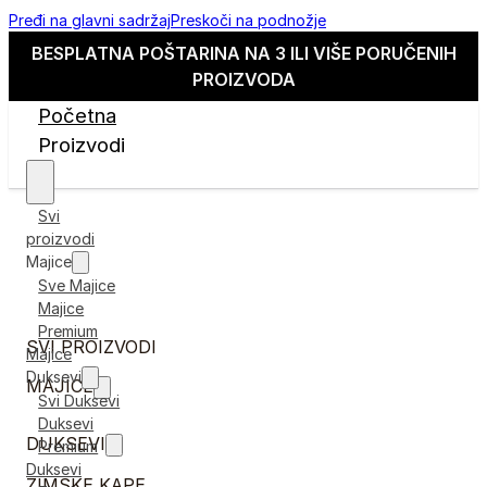
Pređi na glavni sadržaj
Preskoči na podnožje
BESPLATNA POŠTARINA NA 3 ILI VIŠE PORUČENIH
PROIZVODA
Početna
Proizvodi
Svi
proizvodi
Majice
Sve Majice
Majice
Premium
SVI PROIZVODI
Majice
Duksevi
MAJICE
Svi Duksevi
Duksevi
DUKSEVI
Premium
Duksevi
ZIMSKE KAPE