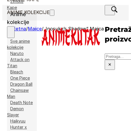
Zimske
Kape
ANIME KOLEKCIJE
Anime
kolekcije
Pretraž
Početna
/
Majice
/
„Inosuke’s Shadow“ Majica
proizv
Sve anime
kolekcije
Naruto
Pretraga
Attack on
×
Titan
Bleach
One Piece
Dragon Ball
Chainsaw
Man
Death Note
Demon
Slayer
Haikyuu
Hunter x