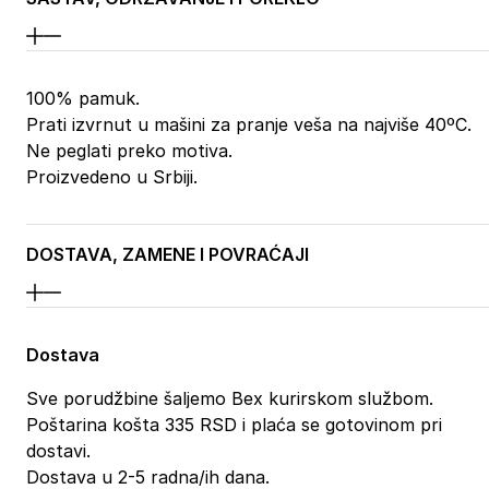
100% pamuk.
Prati izvrnut u mašini za pranje veša na najviše 40ºC.
Ne peglati preko motiva.
Proizvedeno u Srbiji.
DOSTAVA, ZAMENE I POVRAĆAJI
Dostava
Sve porudžbine šaljemo Bex kurirskom službom.
Poštarina košta 335 RSD i plaća se gotovinom pri
dostavi.
Dostava u 2-5 radna/ih dana.