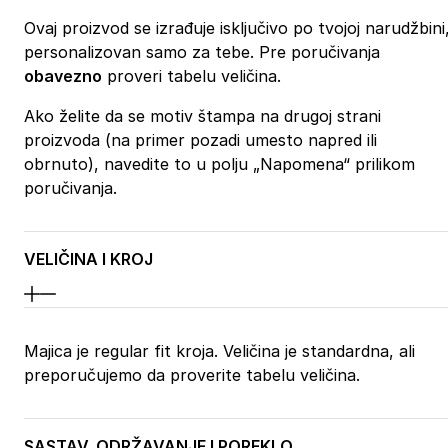
Ovaj proizvod se izrađuje isključivo po tvojoj narudžbini
personalizovan samo za tebe. Pre poručivanja
obavezno
proveri tabelu veličina.
Ako želite da se motiv štampa na drugoj strani
proizvoda (na primer pozadi umesto napred ili
obrnuto), navedite to u polju „Napomena“ prilikom
poručivanja.
VELIČINA I KROJ
Majica je regular fit kroja. Veličina je standardna, ali
preporučujemo da proverite tabelu veličina.
SASTAV, ODRŽAVANJE I POREKLO