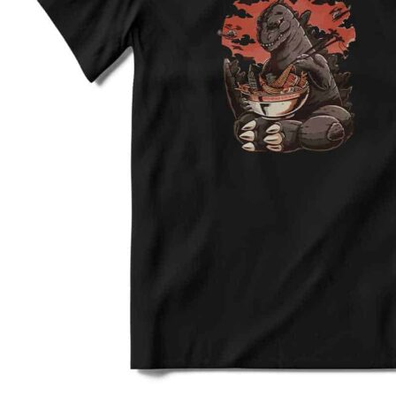
3XL
64
80
4XL
66
82
5XL
70
83
4XL
68
80