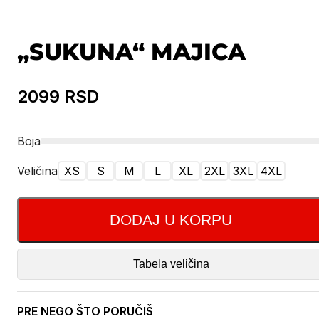
„SUKUNA“ MAJICA
2099
RSD
Boja
Veličina
XS
S
M
L
XL
2XL
3XL
4XL
DODAJ U KORPU
Tabela veličina
PRE NEGO ŠTO PORUČIŠ