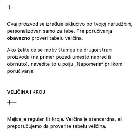
Ovaj proizvod se izrađuje isključivo po tvojoj narudžbini
personalizovan samo za tebe. Pre poručivanja
obavezno
proveri tabelu veličina.
Ako želite da se motiv štampa na drugoj strani
proizvoda (na primer pozadi umesto napred ili
obrnuto), navedite to u polju „Napomena“ prilikom
poručivanja.
VELIČINA I KROJ
Majica je regular fit kroja. Veličina je standardna, ali
preporučujemo da proverite tabelu veličina.