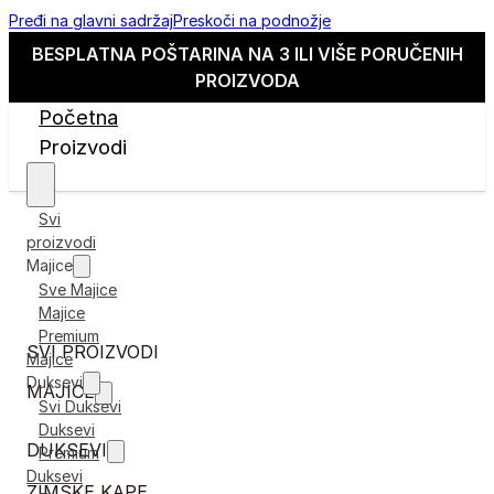
Pređi na glavni sadržaj
Preskoči na podnožje
BESPLATNA POŠTARINA NA 3 ILI VIŠE PORUČENIH
PROIZVODA
Početna
Proizvodi
Svi
proizvodi
Majice
Sve Majice
Majice
Premium
SVI PROIZVODI
Majice
Duksevi
MAJICE
Svi Duksevi
Duksevi
DUKSEVI
Premium
Duksevi
ZIMSKE KAPE