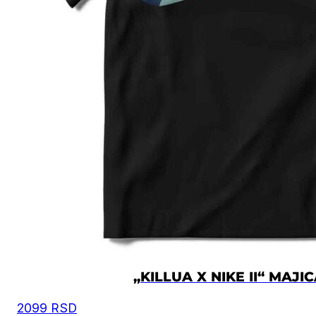
„KILLUA X NIKE II“ MAJI
2099
RSD