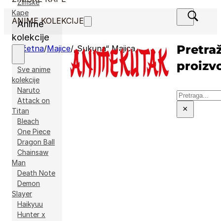
Zimske
Kape
ANIME KOLEKCIJE
Anime
kolekcije
Pretraž
Početna
/
Majice
/
„Sukuna“ Majica
proizv
Sve anime
kolekcije
Naruto
Pretraga
Attack on
×
Titan
Bleach
One Piece
Dragon Ball
Chainsaw
Man
Death Note
Demon
Slayer
Haikyuu
Hunter x