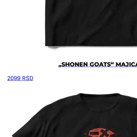
Moguća su mala odstupanja u dimenzijama, zbog
ručnog kreiranja proizvoda.
Vrednost je izražena u centimetrima.
VELIČINA
ŠIRINA
DUŽINA
XS
50
67
S
52
69
„SHONEN GOATS“ MAJIC
2099
RSD
M
54
72
L
57
74
XL
60
76
2XL
62
78