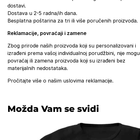
dostavi.
Dostava u 2-5 radna/ih dana.
Besplatna poštarina za tri ili više poručenih proizvoda.
Reklamacije, povraćaji i zamene
Zbog prirode naših proizvoda koji su personalizovani i
izrađeni prema vašoj individualnoj porudžbini, nije mog
povraćaj ili zamena proizvoda koji su izrađeni bez
materijalnih nedostataka.
Pročitajte više o našim uslovima reklamacije.
Možda Vam se svidi