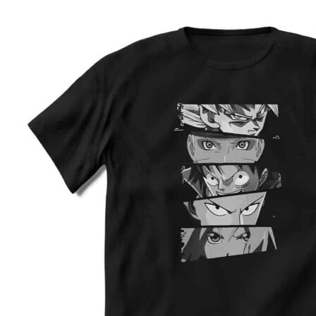
Preporuka je da uzmete proizvod sličnog tipa koji 
posedujete, izmerite širinu i dužinu kao što je prika
na slici, i na osnovu toga iz tabele odaberete
odgovarajuću veličinu.