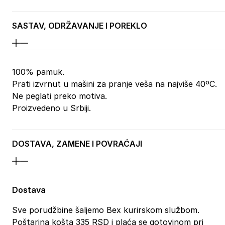
SASTAV, ODRŽAVANJE I POREKLO
100% pamuk.
Prati izvrnut u mašini za pranje veša na najviše 40ºC.
Ne peglati preko motiva.
Proizvedeno u Srbiji.
DOSTAVA, ZAMENE I POVRAĆAJI
Dostava
Sve porudžbine šaljemo Bex kurirskom službom.
Poštarina košta 335 RSD i plaća se gotovinom pri